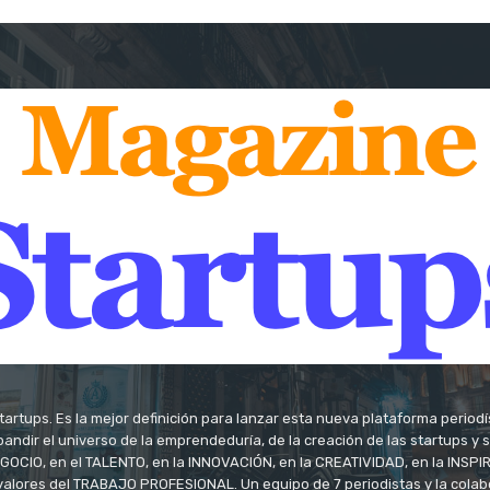
tartups. Es la mejor definición para lanzar esta nueva plataforma period
andir el universo de la emprendeduría, de la creación de las startups y
OCIO, en el TALENTO, en la INNOVACIÓN, en la CREATIVIDAD, en la INSPIRA
valores del TRABAJO PROFESIONAL. Un equipo de 7 periodistas y la colab