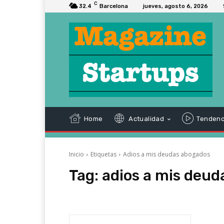
C
32.4
Barcelona
jueves, agosto 6, 2026
Home
Actualidad
Tendenc
Inicio
Etiquetas
Adios a mis deudas abogados
Tag:
adios a mis deu