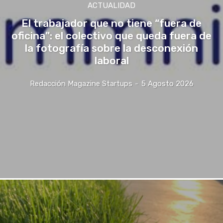
ACTUALIDAD
El trabajador que no tiene “fuera de
oficina”: el colectivo que queda fuera de
la fotografía sobre la desconexión
laboral
Redacción Magazine Startups
-
5 Agosto 2026