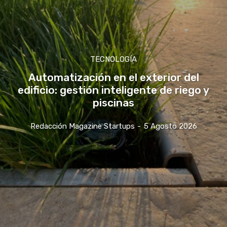
TECNOLOGÍA
Automatización en el exterior del
edificio: gestión inteligente de riego y
piscinas
Redacción Magazine Startups
-
5 Agosto 2026