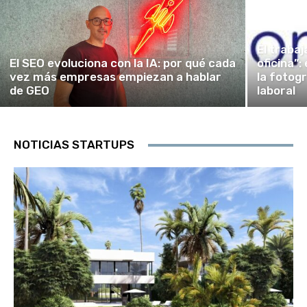
El traba
El SEO evoluciona con la IA: por qué cada
oficina”:
vez más empresas empiezan a hablar
la fotog
de GEO
laboral
NOTICIAS STARTUPS