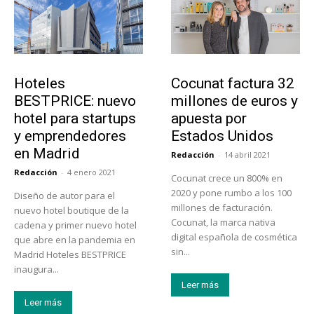
Turismo
Emprendedores
Hoteles
Cocunat factura 32
BESTPRICE: nuevo
millones de euros y
hotel para startups
apuesta por
y emprendedores
Estados Unidos
en Madrid
Redacción
-
14 abril 2021
Redacción
-
4 enero 2021
Cocunat crece un 800% en
2020 y pone rumbo a los 100
Diseño de autor para el
millones de facturación.
nuevo hotel boutique de la
Cocunat, la marca nativa
cadena y primer nuevo hotel
digital española de cosmética
que abre en la pandemia en
sin...
Madrid Hoteles BESTPRICE
inaugura...
Leer más
Leer más