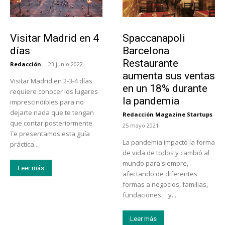
Actualidad
Actualidad
Visitar Madrid en 4
Spaccanapoli
días
Barcelona
Restaurante
Redacción
-
23 junio 2022
aumenta sus ventas
Visitar Madrid en 2-3-4 días
en un 18% durante
requiere conocer los lugares
la pandemia
imprescindibles para no
dejarte nada que te tengan
Redacción Magazine Startups
-
que contar posteriormente.
25 mayo 2021
Te presentamos esta guía
La pandemia impactó la forma
práctica...
de vida de todos y cambió al
mundo para siempre,
Leer más
afectando de diferentes
formas a negocios, familias,
fundaciones… y...
Leer más