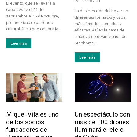
19 febrero 2021
El evento, que se llevará a
cabo desde el 21 de
La desinfección del hogar en
septiembre al 15 de octubre,
diferentes formatos y usos,
promete una experiencia
más cómodos, sencillos y
cultural única que celebra la...
eficaces. Así es la gama de
limpieza de desinfección de
Stanhome,...
Leer más
Leer más
Emprendedores
Actualidad
Miquel Vila es uno
Un espectáculo con
de los socios
más de 100 drones
fundadores de
iluminará el cielo