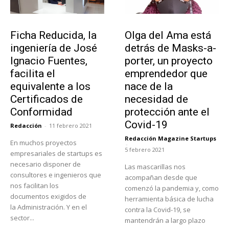
Emprendedores
Emprendedores
Ficha Reducida, la
Olga del Ama está
ingeniería de José
detrás de Masks-a-
Ignacio Fuentes,
porter, un proyecto
facilita el
emprendedor que
equivalente a los
nace de la
Certificados de
necesidad de
Conformidad
protección ante el
Covid-19
Redacción
-
11 febrero 2021
Redacción Magazine Startups
En muchos proyectos
-
5 febrero 2021
empresariales de startups es
necesario disponer de
Las mascarillas nos
consultores e ingenieros que
acompañan desde que
nos facilitan los
comenzó la pandemia y, como
documentos exigidos de
herramienta básica de lucha
la Administración. Y en el
contra la Covid-19, se
sector...
mantendrán a largo plazo