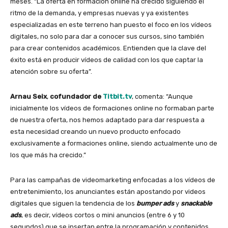
meses. “La oferta en formación online ha crecido siguiendo el
ritmo de la demanda, y empresas nuevas y ya existentes
especializadas en este terreno han puesto el foco en los vídeos
digitales, no solo para dar a conocer sus cursos, sino también
para crear contenidos académicos. Entienden que la clave del
éxito está en producir vídeos de calidad con los que captar la
atención sobre su oferta”.
Arnau Seix
,
cofundador
de
Titbit.tv
, comenta: “Aunque
inicialmente los vídeos de formaciones online no formaban parte
de nuestra oferta, nos hemos adaptado para dar respuesta a
esta necesidad creando un nuevo producto enfocado
exclusivamente a formaciones online, siendo actualmente uno de
los que más ha crecido.”
Para las campañas de videomarketing enfocadas a los vídeos de
entretenimiento, los anunciantes están apostando por videos
digitales que siguen la tendencia de los
bumper ads
y
snackable
ads
, es decir, vídeos cortos o mini anuncios (entre 6 y 10
segundos) que se insertan entre la programación y contenidos