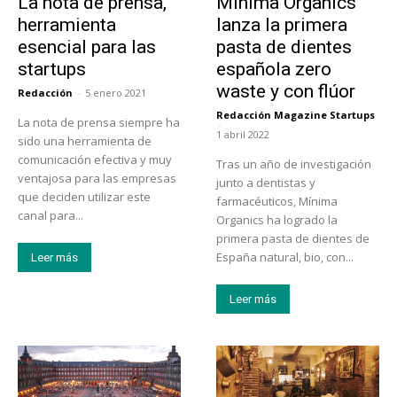
La nota de prensa,
Mínima Organics
herramienta
lanza la primera
esencial para las
pasta de dientes
startups
española zero
waste y con flúor
Redacción
-
5 enero 2021
Redacción Magazine Startups
La nota de prensa siempre ha
-
1 abril 2022
sido una herramienta de
comunicación efectiva y muy
Tras un año de investigación
ventajosa para las empresas
junto a dentistas y
que deciden utilizar este
farmacéuticos, Mínima
canal para...
Organics ha logrado la
primera pasta de dientes de
España natural, bio, con...
Leer más
Leer más