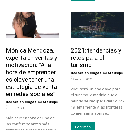
Emprendedores
Turismo
Mónica Mendoza,
2021: tendencias y
experta en ventas y
retos para el
motivación: ”A la
turismo
hora de emprender
Redacción Magazine Startups
-
es clave tener una
19 enero 2021
estrategia de venta
2021 será un año clave para
en redes sociales”
el turismo. A medida que el
mundo se recupera del Covid-
Redacción Magazine Startups
-
19 lentamente y las fronteras
2 junio 2021
comienzan a abrirse...
Mónica Mendoza es una de
las conferenciantes más
Leer más