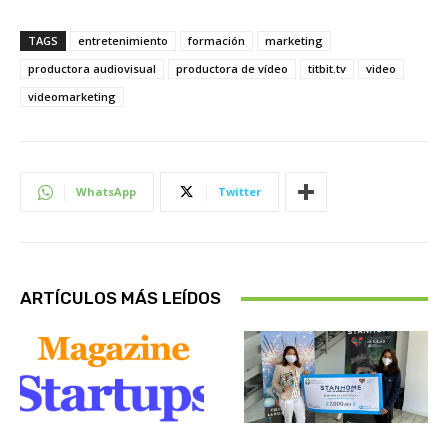
TAGS
entretenimiento
formación
marketing
productora audiovisual
productora de vídeo
titbit.tv
video
videomarketing
WhatsApp
Twitter
ARTÍCULOS MÁS LEÍDOS
Sobre Nosotros
Actualidad