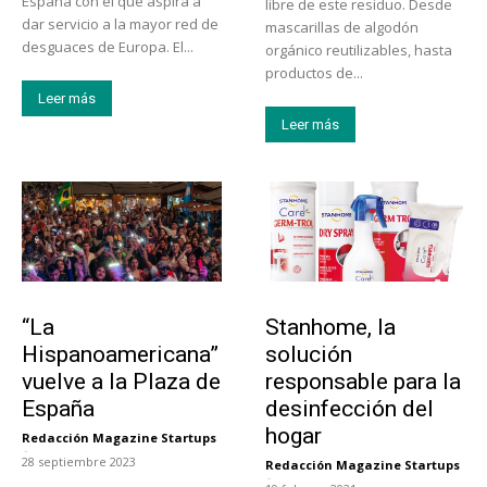
España con el que aspira a
libre de este residuo. Desde
dar servicio a la mayor red de
mascarillas de algodón
desguaces de Europa. El...
orgánico reutilizables, hasta
productos de...
Leer más
Leer más
Actualidad
Tendencias
“La
Stanhome, la
Hispanoamericana”
solución
vuelve a la Plaza de
responsable para la
España
desinfección del
hogar
Redacción Magazine Startups
-
28 septiembre 2023
Redacción Magazine Startups
-