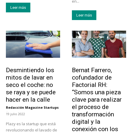
en...
Leer más
Leer más
Tendencias
Emprendedores
Desmintiendo los
Bernat Farrero,
mitos de lavar en
cofundador de
seco el coche: no
Factorial RH:
se raya y se puede
“Somos una pieza
hacer en la calle
clave para realizar
el proceso de
Redacción Magazine Startups
-
transformación
19 julio 2022
digital y la
Plazy es la startup que está
conexión con los
revolucionando el lavado de