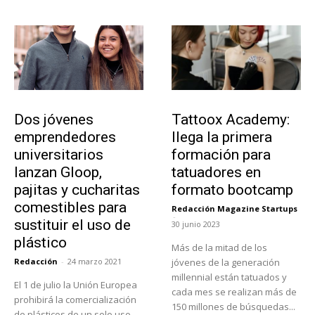
Emprendedores
Educación
Dos jóvenes
Tattoox Academy:
emprendedores
llega la primera
universitarios
formación para
lanzan Gloop,
tatuadores en
pajitas y cucharitas
formato bootcamp
comestibles para
Redacción Magazine Startups
-
sustituir el uso de
30 junio 2023
plástico
Más de la mitad de los
Redacción
-
24 marzo 2021
jóvenes de la generación
millennial están tatuados y
El 1 de julio la Unión Europea
cada mes se realizan más de
prohibirá la comercialización
150 millones de búsquedas...
de plásticos de un solo uso.