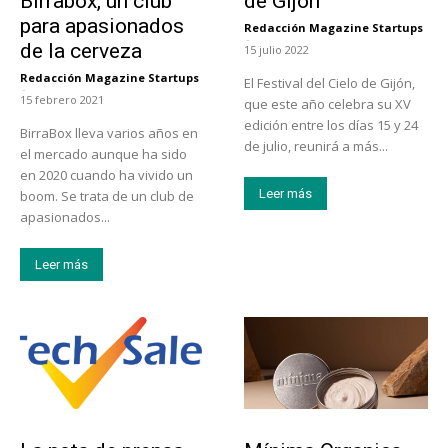
Birrabox, un club
de Gijón
para apasionados
Redacción Magazine Startups
-
de la cerveza
15 julio 2022
Redacción Magazine Startups
El Festival del Cielo de Gijón,
-
15 febrero 2021
que este año celebra su XV
edición entre los días 15 y 24
BirraBox lleva varios años en
de julio, reunirá a más...
el mercado aunque ha sido
en 2020 cuando ha vivido un
Leer más
boom. Se trata de un club de
apasionados...
Leer más
Tendencias
Actualidad