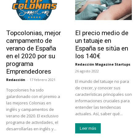
Educación
Tendencias
Topcolonias, mejor
El precio medio de
campamento de
un tatuaje en
verano de España
España se sitúa en
en el 2020 por su
los 140€
programa
Redacción Magazine Startups
-
Emprendedores
26 agosto 2022
Redacción
-
17 febrero 2021
El mundo del tatuaje no para
de crecer, y conocer sus
Topcolonies ha sido
características principales son
galardonado con el premio a
informaciones cruciales para
las mejores Colonias en
entender las tendencias
inglés y campamentos de
actuales. Así, saber qué...
verano de 2020. El exclusivo
programa de actividades, el
desarrollarlas en inglés y...
Leer más