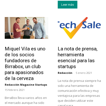
Leer más
Emprendedores
Tendencias
Miquel Vila es uno
La nota de prensa,
de los socios
herramienta
fundadores de
esencial para las
Birrabox, un club
startups
para apasionados
Redacción
-
5 enero 2021
de la cerveza
La nota de prensa siempre ha
Redacción Magazine Startups
sido una herramienta de
-
15 febrero 2021
comunicación efectiva y muy
ventajosa para las empresas
BirraBox lleva varios años en
que deciden utilizar este
el mercado aunque ha sido
canal para...