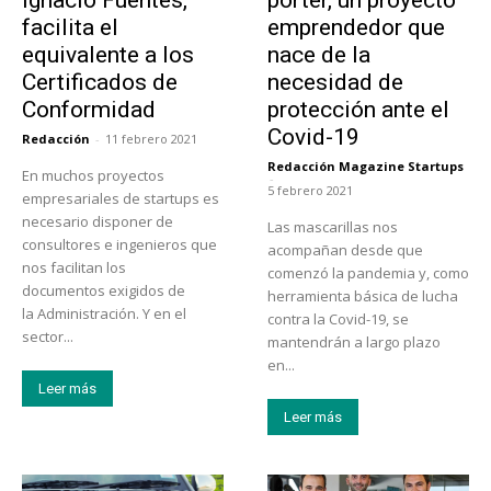
Ignacio Fuentes,
porter, un proyecto
facilita el
emprendedor que
equivalente a los
nace de la
Certificados de
necesidad de
Conformidad
protección ante el
Covid-19
Redacción
-
11 febrero 2021
Redacción Magazine Startups
En muchos proyectos
-
5 febrero 2021
empresariales de startups es
necesario disponer de
Las mascarillas nos
consultores e ingenieros que
acompañan desde que
nos facilitan los
comenzó la pandemia y, como
documentos exigidos de
herramienta básica de lucha
la Administración. Y en el
contra la Covid-19, se
sector...
mantendrán a largo plazo
en...
Leer más
Leer más