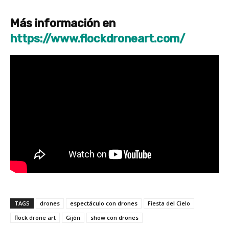
Más información en
https://www.flockdroneart.com/
TAGS
drones
espectáculo con drones
Fiesta del Cielo
flock drone art
Gijón
show con drones