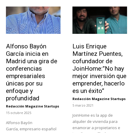
Emprendedores
Emprendedores
Alfonso Bayón
Luis Enrique
García inicia en
Martínez Puentes,
Madrid una gira de
cofundador de
conferencias
JoinHome:”No hay
empresariales
mejor inversión que
únicas por su
emprender, hacerlo
enfoque y
es un éxito”
profundidad
Redacción Magazine Startups
-
5 marzo 2021
Redacción Magazine Startups
-
15 octubre 2025
JoinHome es la app de
alquiler de vivienda para
Alfonso Bayón
enamorar a propietarios e
García, empresario español