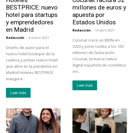
Hoteles
Cocunat factura 32
BESTPRICE: nuevo
millones de euros y
hotel para startups
apuesta por
y emprendedores
Estados Unidos
en Madrid
Redacción
-
14 abril 2021
Redacción
-
4 enero 2021
Cocunat crece un 800% en
2020 y pone rumbo a los 100
Diseño de autor para el
millones de facturación.
nuevo hotel boutique de la
Cocunat, la marca nativa
cadena y primer nuevo hotel
digital española de cosmética
que abre en la pandemia en
sin...
Madrid Hoteles BESTPRICE
inaugura...
Leer más
Leer más