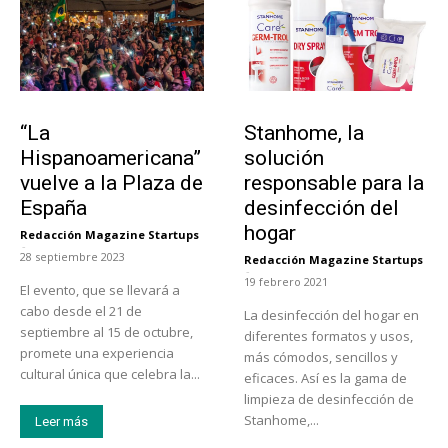
Actualidad
Tendencias
“La
Stanhome, la
Hispanoamericana”
solución
vuelve a la Plaza de
responsable para la
España
desinfección del
hogar
Redacción Magazine Startups
-
28 septiembre 2023
Redacción Magazine Startups
-
19 febrero 2021
El evento, que se llevará a
cabo desde el 21 de
La desinfección del hogar en
septiembre al 15 de octubre,
diferentes formatos y usos,
promete una experiencia
más cómodos, sencillos y
cultural única que celebra la...
eficaces. Así es la gama de
limpieza de desinfección de
Stanhome,...
Leer más