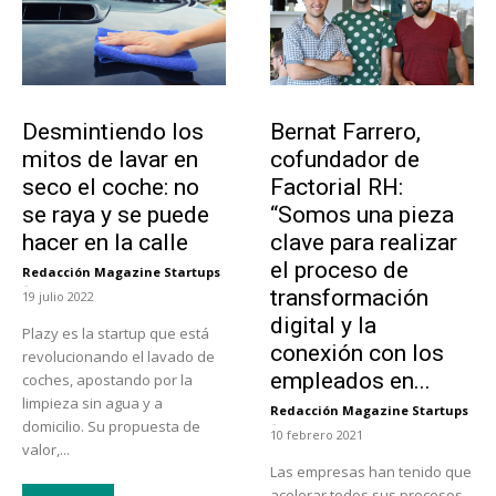
Tendencias
Emprendedores
Desmintiendo los
Bernat Farrero,
mitos de lavar en
cofundador de
seco el coche: no
Factorial RH:
se raya y se puede
“Somos una pieza
hacer en la calle
clave para realizar
el proceso de
Redacción Magazine Startups
-
transformación
19 julio 2022
digital y la
Plazy es la startup que está
conexión con los
revolucionando el lavado de
empleados en...
coches, apostando por la
limpieza sin agua y a
Redacción Magazine Startups
-
domicilio. Su propuesta de
10 febrero 2021
valor,...
Las empresas han tenido que
acelerar todos sus procesos