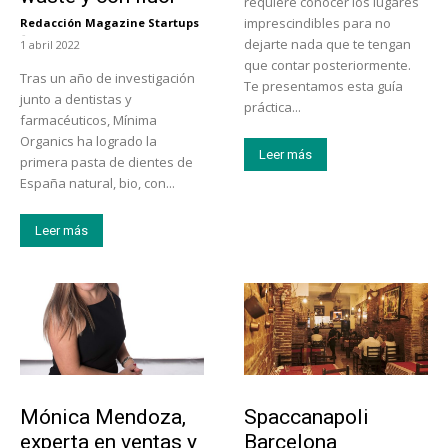
requiere conocer los lugares
imprescindibles para no
Redacción Magazine Startups
-
dejarte nada que te tengan
1 abril 2022
que contar posteriormente.
Tras un año de investigación
Te presentamos esta guía
junto a dentistas y
práctica...
farmacéuticos, Mínima
Organics ha logrado la
Leer más
primera pasta de dientes de
España natural, bio, con...
Leer más
Emprendedores
Actualidad
Mónica Mendoza,
Spaccanapoli
experta en ventas y
Barcelona