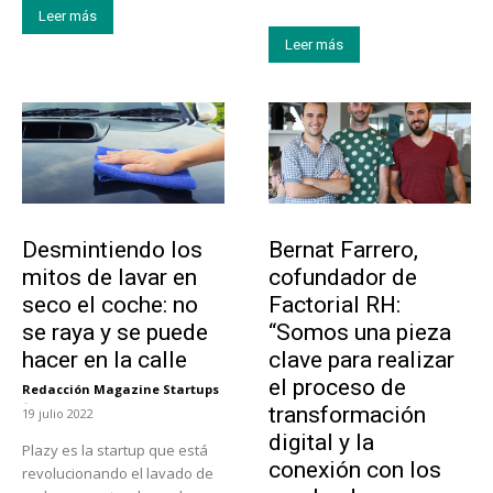
Leer más
Leer más
Tendencias
Emprendedores
Desmintiendo los
Bernat Farrero,
mitos de lavar en
cofundador de
seco el coche: no
Factorial RH:
se raya y se puede
“Somos una pieza
hacer en la calle
clave para realizar
el proceso de
Redacción Magazine Startups
-
transformación
19 julio 2022
digital y la
Plazy es la startup que está
conexión con los
revolucionando el lavado de