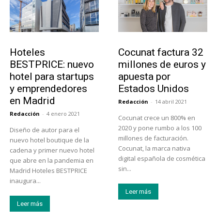
Turismo
Emprendedores
Hoteles
Cocunat factura 32
BESTPRICE: nuevo
millones de euros y
hotel para startups
apuesta por
y emprendedores
Estados Unidos
en Madrid
Redacción
-
14 abril 2021
Redacción
-
4 enero 2021
Cocunat crece un 800% en
2020 y pone rumbo a los 100
Diseño de autor para el
millones de facturación.
nuevo hotel boutique de la
Cocunat, la marca nativa
cadena y primer nuevo hotel
digital española de cosmética
que abre en la pandemia en
sin...
Madrid Hoteles BESTPRICE
inaugura...
Leer más
Leer más