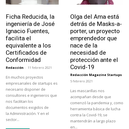
Emprendedores
Emprendedores
Ficha Reducida, la
Olga del Ama está
ingeniería de José
detrás de Masks-a-
Ignacio Fuentes,
porter, un proyecto
facilita el
emprendedor que
equivalente a los
nace de la
Certificados de
necesidad de
Conformidad
protección ante el
Covid-19
Redacción
-
11 febrero 2021
Redacción Magazine Startups
En muchos proyectos
-
5 febrero 2021
empresariales de startups es
necesario disponer de
Las mascarillas nos
consultores e ingenieros que
acompañan desde que
nos facilitan los
comenzó la pandemia y, como
documentos exigidos de
herramienta básica de lucha
la Administración. Y en el
contra la Covid-19, se
sector...
mantendrán a largo plazo
en...