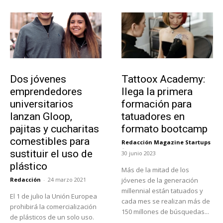
Emprendedores
Educación
Dos jóvenes
Tattoox Academy:
emprendedores
llega la primera
universitarios
formación para
lanzan Gloop,
tatuadores en
pajitas y cucharitas
formato bootcamp
comestibles para
Redacción Magazine Startups
-
sustituir el uso de
30 junio 2023
plástico
Más de la mitad de los
Redacción
-
24 marzo 2021
jóvenes de la generación
millennial están tatuados y
El 1 de julio la Unión Europea
cada mes se realizan más de
prohibirá la comercialización
150 millones de búsquedas...
de plásticos de un solo uso.