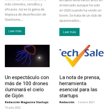
BirraBox lleva varios años en
más cómodos, sencillos y
el mercado aunque ha sido
eficaces. Así es la gama de
en 2020 cuando ha vivido un
limpieza de desinfección de
boom. Se trata de un club de
Stanhome,...
apasionados...
Leer más
Leer más
Actualidad
Tendencias
Un espectáculo con
La nota de prensa,
más de 100 drones
herramienta
iluminará el cielo
esencial para las
de Gijón
startups
Redacción Magazine Startups
Redacción
-
5 enero 2021
-
15 julio 2022