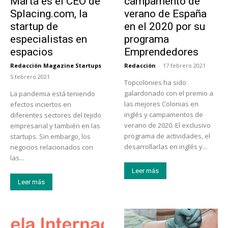
Marta es el CEO de
campamento de
Splacing.com, la
verano de España
startup de
en el 2020 por su
especialistas en
programa
espacios
Emprendedores
Redacción Magazine Startups
Redacción
-
17 febrero 2021
-
5 febrero 2021
Topcolonies ha sido
galardonado con el premio a
La pandemia está teniendo
las mejores Colonias en
efectos inciertos en
inglés y campamentos de
diferentes sectores del tejido
verano de 2020. El exclusivo
empresarial y también en las
programa de actividades, el
startups. Sin embargo, los
desarrollarlas en inglés y...
negocios relacionados con
las...
Leer más
Leer más