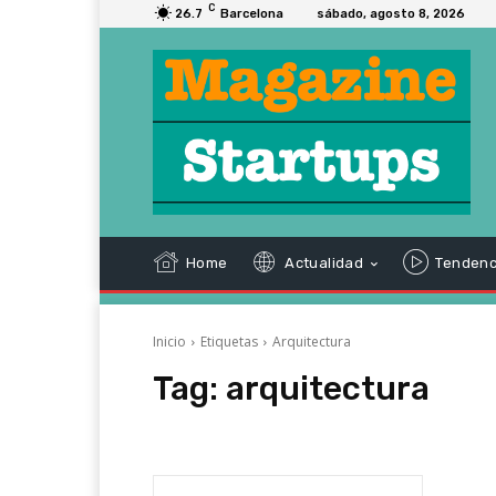
C
26.7
Barcelona
sábado, agosto 8, 2026
Home
Actualidad
Tendenc
Inicio
Etiquetas
Arquitectura
Tag:
arquitectura