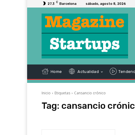
C
27.3
Barcelona
sábado, agosto 8, 2026
Home
Actualidad
Tendenc
Inicio
Etiquetas
Cansancio crónico
Tag:
cansancio cróni