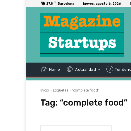
C
27.8
Barcelona
jueves, agosto 6, 2026
Home
Actualidad
Tendenc
Inicio
Etiquetas
“complete food”
Tag:
“complete food”