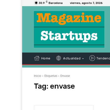
C
30.9
Barcelona
viernes, agosto 7, 2026
Home
Actualidad
Tendenc
Inicio
Etiquetas
Envase
Tag:
envase