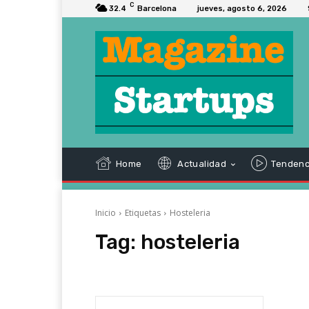
C
32.4
Barcelona
jueves, agosto 6, 2026
Home
Actualidad
Tendenc
Inicio
Etiquetas
Hosteleria
Tag:
hosteleria