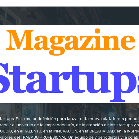
tartups. Es la mejor definición para lanzar esta nueva plataforma period
andir el universo de la emprendeduría, de la creación de las startups y
OCIO, en el TALENTO, en la INNOVACIÓN, en la CREATIVIDAD, en la INSPIRA
valores del TRABAJO PROFESIONAL. Un equipo de 7 periodistas y la colab