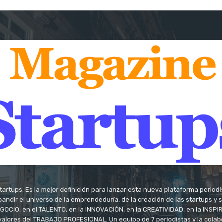
tartups. Es la mejor definición para lanzar esta nueva plataforma period
andir el universo de la emprendeduría, de la creación de las startups y
OCIO, en el TALENTO, en la INNOVACIÓN, en la CREATIVIDAD, en la INSPIRA
valores del TRABAJO PROFESIONAL. Un equipo de 7 periodistas y la colab