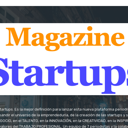
tartups. Es la mejor definición para lanzar esta nueva plataforma period
andir el universo de la emprendeduría, de la creación de las startups y
OCIO, en el TALENTO, en la INNOVACIÓN, en la CREATIVIDAD, en la INSPIRA
valores del TRABAJO PROFESIONAL. Un equipo de 7 periodistas y la colab