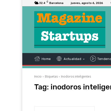
C
32.4
Barcelona
jueves, agosto 6, 2026
Home
Actualidad
Tendenc
Inicio
Etiquetas
Inodoros inteligentes
Tag:
inodoros intelig