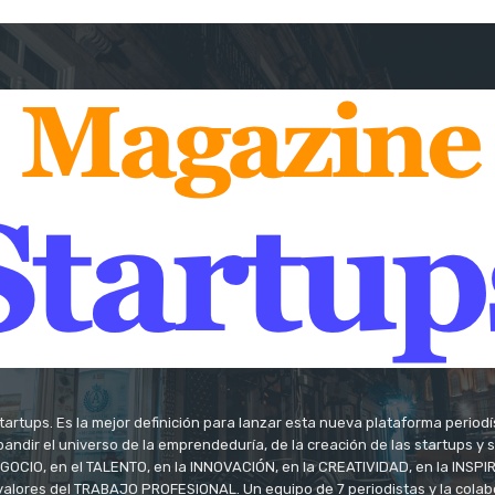
tartups. Es la mejor definición para lanzar esta nueva plataforma period
andir el universo de la emprendeduría, de la creación de las startups y
OCIO, en el TALENTO, en la INNOVACIÓN, en la CREATIVIDAD, en la INSPIRA
valores del TRABAJO PROFESIONAL. Un equipo de 7 periodistas y la colab