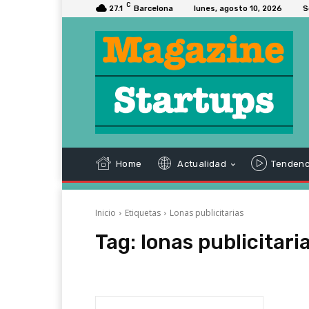
C
27.1
Barcelona
lunes, agosto 10, 2026
S
Home
Actualidad
Tendenc
Inicio
Etiquetas
Lonas publicitarias
Tag:
lonas publicitari