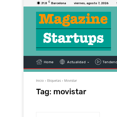
C
31.8
Barcelona
viernes, agosto 7, 2026
Home
Actualidad
Tendenc
Inicio
Etiquetas
Movistar
Tag:
movistar