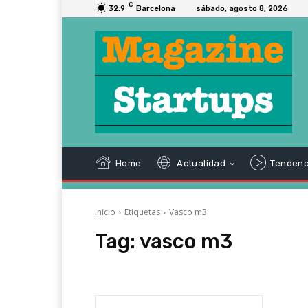
C
32.9
Barcelona
sábado, agosto 8, 2026
Home
Actualidad
Tendenc
Inicio
Etiquetas
Vasco m3
Tag:
vasco m3