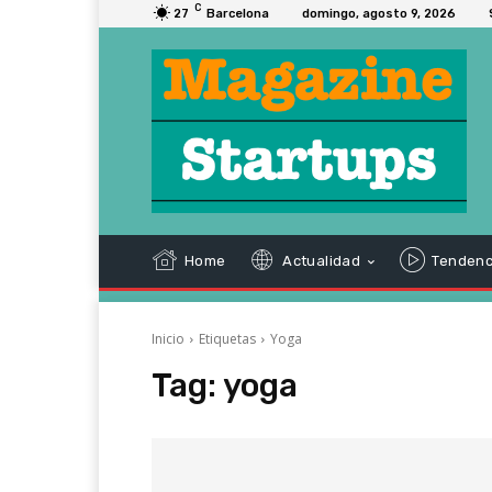
C
27
Barcelona
domingo, agosto 9, 2026
Home
Actualidad
Tendenc
Inicio
Etiquetas
Yoga
Tag:
yoga