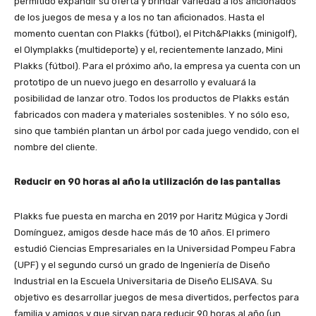
permitido expandir su oferta y brindar variedad a los aficionados
de los juegos de mesa y a los no tan aficionados. Hasta el
momento cuentan con Plakks (fútbol), el Pitch&Plakks (minigolf),
el Olymplakks (multideporte) y el, recientemente lanzado, Mini
Plakks (fútbol). Para el próximo año, la empresa ya cuenta con un
prototipo de un nuevo juego en desarrollo y evaluará la
posibilidad de lanzar otro. Todos los productos de Plakks están
fabricados con madera y materiales sostenibles. Y no sólo eso,
sino que también plantan un árbol por cada juego vendido, con el
nombre del cliente.
Reducir en 90 horas al año la utilización de las pantallas
Plakks fue puesta en marcha en 2019 por Haritz Múgica y Jordi
Domínguez, amigos desde hace más de 10 años. El primero
estudió Ciencias Empresariales en la Universidad Pompeu Fabra
(UPF) y el segundo cursó un grado de Ingeniería de Diseño
Industrial en la Escuela Universitaria de Diseño ELISAVA. Su
objetivo es desarrollar juegos de mesa divertidos, perfectos para
familia y amigos y que sirvan para reducir 90 horas al año (un