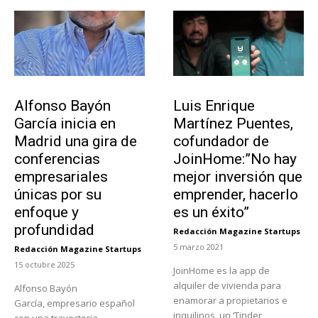
Emprendedores
Emprendedores
Alfonso Bayón
Luis Enrique
García inicia en
Martínez Puentes,
Madrid una gira de
cofundador de
conferencias
JoinHome:”No hay
empresariales
mejor inversión que
únicas por su
emprender, hacerlo
enfoque y
es un éxito”
profundidad
Redacción Magazine Startups
-
5 marzo 2021
Redacción Magazine Startups
-
15 octubre 2025
JoinHome es la app de
alquiler de vivienda para
Alfonso Bayón
enamorar a propietarios e
García, empresario español
inquilinos, un ‘Tinder
con una trayectoria