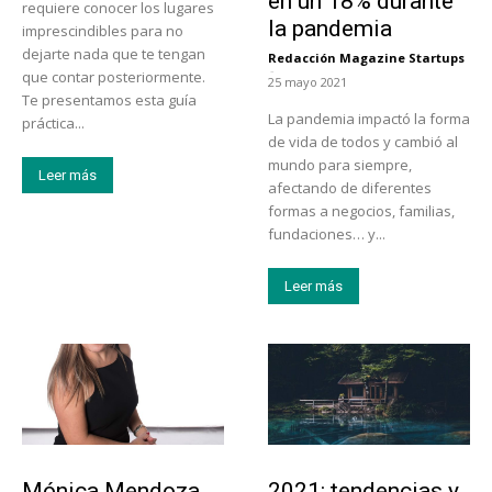
en un 18% durante
requiere conocer los lugares
la pandemia
imprescindibles para no
dejarte nada que te tengan
Redacción Magazine Startups
-
que contar posteriormente.
25 mayo 2021
Te presentamos esta guía
La pandemia impactó la forma
práctica...
de vida de todos y cambió al
mundo para siempre,
Leer más
afectando de diferentes
formas a negocios, familias,
fundaciones… y...
Leer más
Emprendedores
Turismo
Mónica Mendoza,
2021: tendencias y