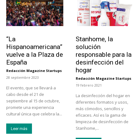
Actualidad
Tendencias
“La
Stanhome, la
Hispanoamericana”
solución
vuelve a la Plaza de
responsable para la
España
desinfección del
hogar
Redacción Magazine Startups
-
28 septiembre 2023
Redacción Magazine Startups
-
19 febrero 2021
El evento, que se llevará a
cabo desde el 21 de
La desinfección del hogar en
septiembre al 15 de octubre,
diferentes formatos y usos,
promete una experiencia
más cómodos, sencillos y
cultural única que celebra la...
eficaces. Así es la gama de
limpieza de desinfección de
Stanhome,...
Leer más