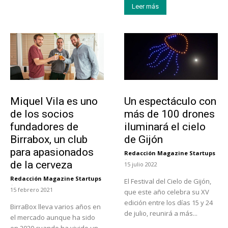
Leer más
Emprendedores
Actualidad
Miquel Vila es uno
Un espectáculo con
de los socios
más de 100 drones
fundadores de
iluminará el cielo
Birrabox, un club
de Gijón
para apasionados
Redacción Magazine Startups
-
de la cerveza
15 julio 2022
Redacción Magazine Startups
El Festival del Cielo de Gijón,
-
15 febrero 2021
que este año celebra su XV
edición entre los días 15 y 24
BirraBox lleva varios años en
de julio, reunirá a más...
el mercado aunque ha sido
en 2020 cuando ha vivido un