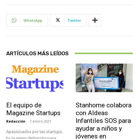
WhatsApp
Twitter
ARTÍCULOS MÁS LEÍDOS
Sobre Nosotros
Actualidad
El equipo de
Stanhome colabora
Magazine Startups
con Aldeas
Infantiles SOS para
Redacción
-
1 enero 2021
ayudar a niños y
Apasionados por las startups.
jóvenes en
Es la mejor definición para