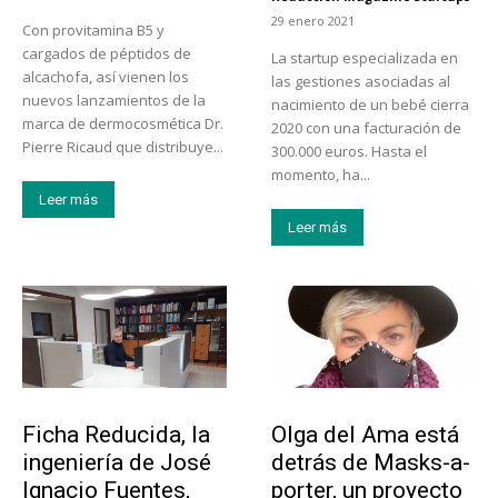
-
29 enero 2021
Con provitamina B5 y
cargados de péptidos de
La startup especializada en
alcachofa, así vienen los
las gestiones asociadas al
nuevos lanzamientos de la
nacimiento de un bebé cierra
marca de dermocosmética Dr.
2020 con una facturación de
Pierre Ricaud que distribuye...
300.000 euros. Hasta el
momento, ha...
Leer más
Leer más
Emprendedores
Emprendedores
Ficha Reducida, la
Olga del Ama está
ingeniería de José
detrás de Masks-a-
Ignacio Fuentes,
porter, un proyecto