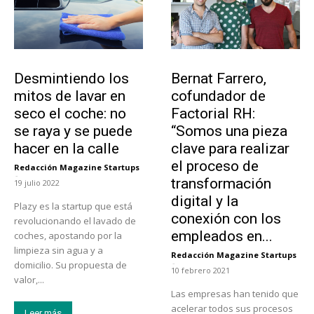
Tendencias
Emprendedores
Desmintiendo los
Bernat Farrero,
mitos de lavar en
cofundador de
seco el coche: no
Factorial RH:
se raya y se puede
“Somos una pieza
hacer en la calle
clave para realizar
el proceso de
Redacción Magazine Startups
-
transformación
19 julio 2022
digital y la
Plazy es la startup que está
conexión con los
revolucionando el lavado de
empleados en...
coches, apostando por la
limpieza sin agua y a
Redacción Magazine Startups
-
domicilio. Su propuesta de
10 febrero 2021
valor,...
Las empresas han tenido que
acelerar todos sus procesos
Leer más