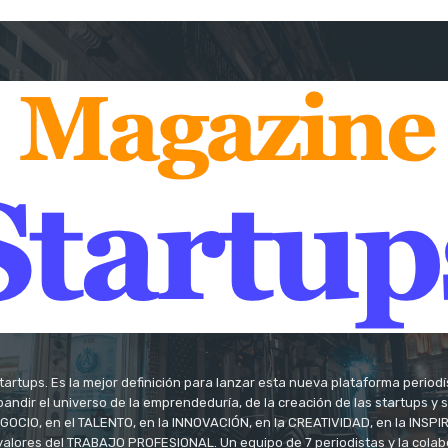
tartups. Es la mejor definición para lanzar esta nueva plataforma period
andir el universo de la emprendeduría, de la creación de las startups y
OCIO, en el TALENTO, en la INNOVACIÓN, en la CREATIVIDAD, en la INSPIRA
valores del TRABAJO PROFESIONAL. Un equipo de 7 periodistas y la colab