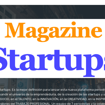
tartups. Es la mejor definición para lanzar esta nueva plataforma period
andir el universo de la emprendeduría, de la creación de las startups y
OCIO, en el TALENTO, en la INNOVACIÓN, en la CREATIVIDAD, en la INSPIRA
valores del TRABAJO PROFESIONAL. Un equipo de 7 periodistas y la colab