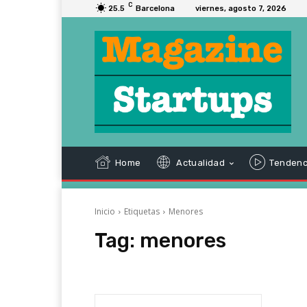
C
25.5
Barcelona
viernes, agosto 7, 2026
Home
Actualidad
Tendenc
Inicio
Etiquetas
Menores
Tag:
menores