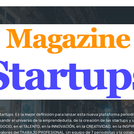
tartups. Es la mejor definición para lanzar esta nueva plataforma period
andir el universo de la emprendeduría, de la creación de las startups y
OCIO, en el TALENTO, en la INNOVACIÓN, en la CREATIVIDAD, en la INSPIRA
valores del TRABAJO PROFESIONAL. Un equipo de 7 periodistas y la colab