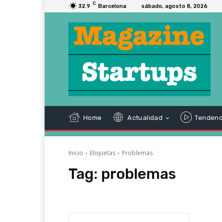
C
32.9
Barcelona
sábado, agosto 8, 2026
Home
Actualidad
Tendenc
Inicio
Etiquetas
Problemas
Tag:
problemas