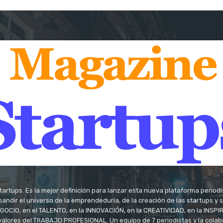
tartups. Es la mejor definición para lanzar esta nueva plataforma period
andir el universo de la emprendeduría, de la creación de las startups y
OCIO, en el TALENTO, en la INNOVACIÓN, en la CREATIVIDAD, en la INSPIRA
valores del TRABAJO PROFESIONAL. Un equipo de 7 periodistas y la colab