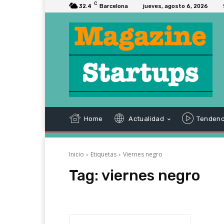
C
32.4
Barcelona
jueves, agosto 6, 2026
Home
Actualidad
Tendenc
Inicio
Etiquetas
Viernes negro
Tag:
viernes negro