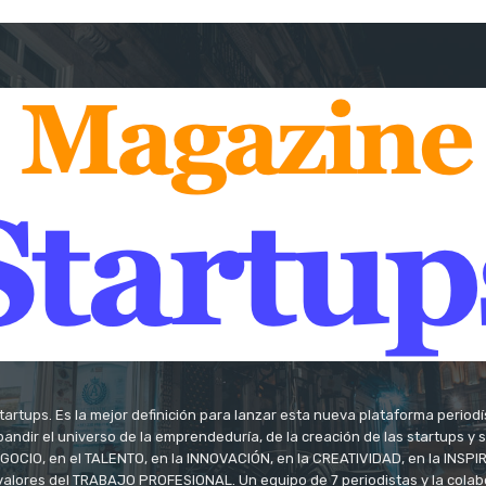
tartups. Es la mejor definición para lanzar esta nueva plataforma period
andir el universo de la emprendeduría, de la creación de las startups y
OCIO, en el TALENTO, en la INNOVACIÓN, en la CREATIVIDAD, en la INSPIRA
valores del TRABAJO PROFESIONAL. Un equipo de 7 periodistas y la colab