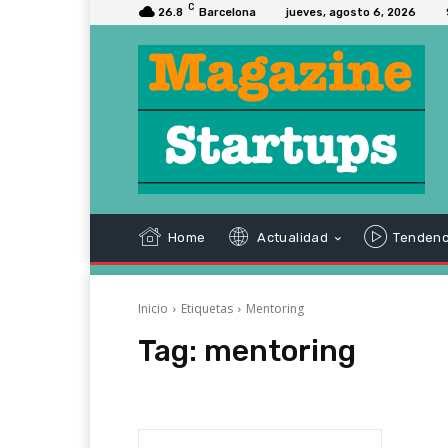
C
26.8
Barcelona
jueves, agosto 6, 2026
Home
Actualidad
Tendenc
Inicio
Etiquetas
Mentoring
Tag:
mentoring