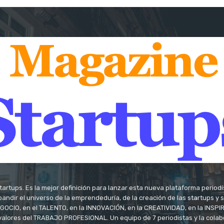
tartups. Es la mejor definición para lanzar esta nueva plataforma period
andir el universo de la emprendeduría, de la creación de las startups y
OCIO, en el TALENTO, en la INNOVACIÓN, en la CREATIVIDAD, en la INSPIRA
valores del TRABAJO PROFESIONAL. Un equipo de 7 periodistas y la colab