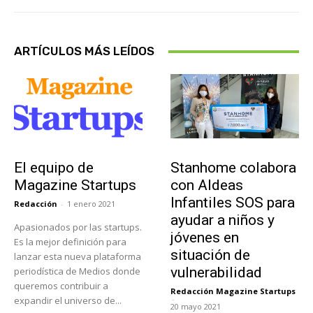
ARTÍCULOS MÁS LEÍDOS
Sobre Nosotros
Actualidad
El equipo de
Stanhome colabora
Magazine Startups
con Aldeas
Infantiles SOS para
Redacción
-
1 enero 2021
ayudar a niños y
Apasionados por las startups.
jóvenes en
Es la mejor definición para
situación de
lanzar esta nueva plataforma
vulnerabilidad
periodística de Medios donde
queremos contribuir a
Redacción Magazine Startups
-
expandir el universo de...
20 mayo 2021