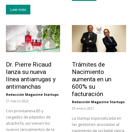
Leer más
Tendencias
Tecnología
Dr. Pierre Ricaud
Trámites de
lanza su nueva
Nacimiento
línea antiarrugas y
aumenta en un
antimanchas
600% su
facturación
Redacción Magazine Startups
-
31 marzo 2022
Redacción Magazine Startups
-
29 enero 2021
Con provitamina B5 y
cargados de péptidos de
La startup especializada en
alcachofa, así vienen los
las gestiones asociadas al
nuevos lanzamientos de la
nacimiento de un bebé cierra