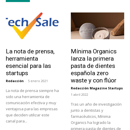
Tendencias
Actualidad
La nota de prensa,
Mínima Organics
herramienta
lanza la primera
esencial para las
pasta de dientes
startups
española zero
waste y con flúor
Redacción
-
5 enero 2021
Redacción Magazine Startups
La nota de prensa siempre ha
-
1 abril 2022
sido una herramienta de
comunicación efectiva y muy
Tras un año de investigación
ventajosa para las empresas
junto a dentistas y
que deciden utilizar este
farmacéuticos, Mínima
canal para...
Organics ha logrado la
primera pasta de dientes de