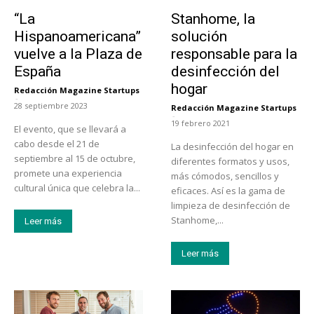
Actualidad
Tendencias
“La
Stanhome, la
Hispanoamericana”
solución
vuelve a la Plaza de
responsable para la
España
desinfección del
hogar
Redacción Magazine Startups
-
28 septiembre 2023
Redacción Magazine Startups
-
19 febrero 2021
El evento, que se llevará a
cabo desde el 21 de
La desinfección del hogar en
septiembre al 15 de octubre,
diferentes formatos y usos,
promete una experiencia
más cómodos, sencillos y
cultural única que celebra la...
eficaces. Así es la gama de
limpieza de desinfección de
Stanhome,...
Leer más
Leer más