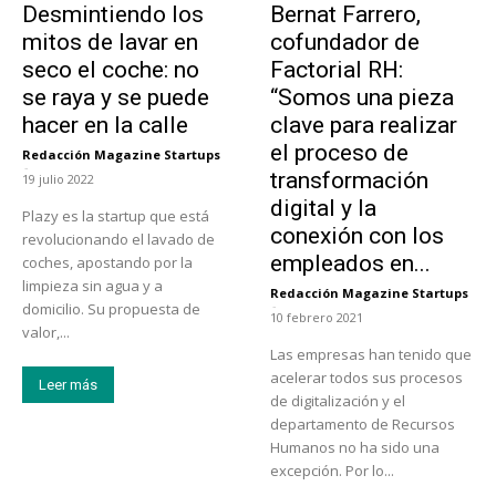
Desmintiendo los
Bernat Farrero,
mitos de lavar en
cofundador de
seco el coche: no
Factorial RH:
se raya y se puede
“Somos una pieza
hacer en la calle
clave para realizar
el proceso de
Redacción Magazine Startups
-
transformación
19 julio 2022
digital y la
Plazy es la startup que está
conexión con los
revolucionando el lavado de
empleados en...
coches, apostando por la
limpieza sin agua y a
Redacción Magazine Startups
-
domicilio. Su propuesta de
10 febrero 2021
valor,...
Las empresas han tenido que
acelerar todos sus procesos
Leer más
de digitalización y el
departamento de Recursos
Humanos no ha sido una
excepción. Por lo...