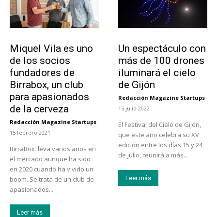
Emprendedores
Actualidad
Miquel Vila es uno
Un espectáculo con
de los socios
más de 100 drones
fundadores de
iluminará el cielo
Birrabox, un club
de Gijón
para apasionados
Redacción Magazine Startups
-
de la cerveza
15 julio 2022
Redacción Magazine Startups
El Festival del Cielo de Gijón,
-
15 febrero 2021
que este año celebra su XV
edición entre los días 15 y 24
BirraBox lleva varios años en
de julio, reunirá a más...
el mercado aunque ha sido
en 2020 cuando ha vivido un
Leer más
boom. Se trata de un club de
apasionados...
Leer más