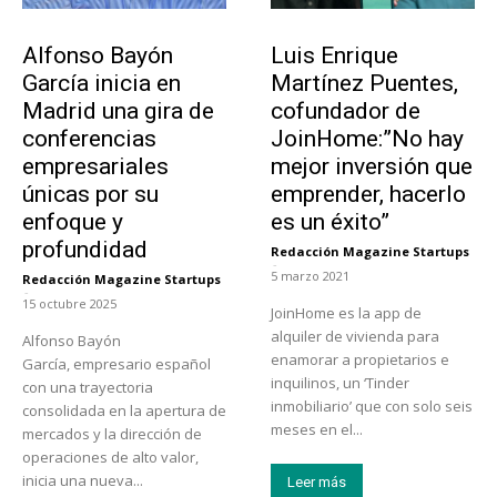
Emprendedores
Emprendedores
Alfonso Bayón
Luis Enrique
García inicia en
Martínez Puentes,
Madrid una gira de
cofundador de
conferencias
JoinHome:”No hay
empresariales
mejor inversión que
únicas por su
emprender, hacerlo
enfoque y
es un éxito”
profundidad
Redacción Magazine Startups
-
5 marzo 2021
Redacción Magazine Startups
-
15 octubre 2025
JoinHome es la app de
alquiler de vivienda para
Alfonso Bayón
enamorar a propietarios e
García, empresario español
inquilinos, un ‘Tinder
con una trayectoria
inmobiliario’ que con solo seis
consolidada en la apertura de
meses en el...
mercados y la dirección de
operaciones de alto valor,
inicia una nueva...
Leer más