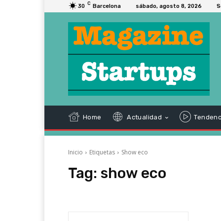
C
30
Barcelona
sábado, agosto 8, 2026
S
Home
Actualidad
Tendenc
Inicio
Etiquetas
Show eco
Tag:
show eco