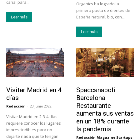
canal para...
Organics ha logrado la
primera pasta de dientes de
España natural, bio, con...
Leer más
Leer más
Actualidad
Actualidad
Visitar Madrid en 4
Spaccanapoli
días
Barcelona
Restaurante
Redacción
-
23 junio 2022
aumenta sus ventas
Visitar Madrid en 2-3-4 días
en un 18% durante
requiere conocer los lugares
la pandemia
imprescindibles para no
dejarte nada que te tengan
Redacción Magazine Startups