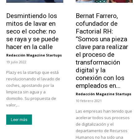
Tendencias
Emprendedores
Desmintiendo los
Bernat Farrero,
mitos de lavar en
cofundador de
seco el coche: no
Factorial RH:
se raya y se puede
“Somos una pieza
hacer en la calle
clave para realizar
el proceso de
Redacción Magazine Startups
-
transformación
19 julio 2022
digital y la
Plazy es la startup que está
conexión con los
revolucionando el lavado de
empleados en...
coches, apostando por la
limpieza sin agua y a
Redacción Magazine Startups
-
domicilio. Su propuesta de
10 febrero 2021
valor,...
Las empresas han tenido que
acelerar todos sus procesos
Leer más
de digitalización y el
departamento de Recursos
Humanos no ha sido una