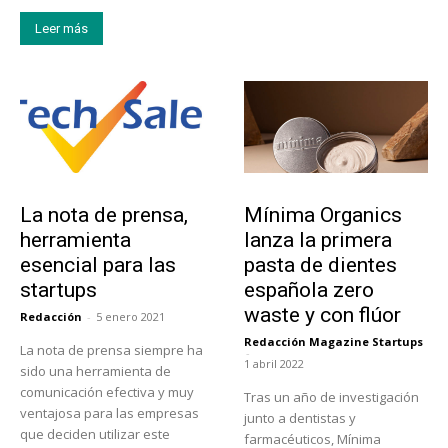
Leer más
Tendencias
Actualidad
La nota de prensa,
Mínima Organics
herramienta
lanza la primera
esencial para las
pasta de dientes
startups
española zero
waste y con flúor
Redacción
-
5 enero 2021
Redacción Magazine Startups
La nota de prensa siempre ha
-
1 abril 2022
sido una herramienta de
comunicación efectiva y muy
Tras un año de investigación
ventajosa para las empresas
junto a dentistas y
que deciden utilizar este
farmacéuticos, Mínima