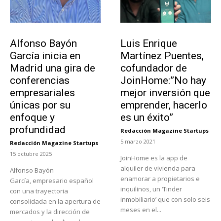
Emprendedores
Emprendedores
Alfonso Bayón
Luis Enrique
García inicia en
Martínez Puentes,
Madrid una gira de
cofundador de
conferencias
JoinHome:”No hay
empresariales
mejor inversión que
únicas por su
emprender, hacerlo
enfoque y
es un éxito”
profundidad
Redacción Magazine Startups
-
5 marzo 2021
Redacción Magazine Startups
-
15 octubre 2025
JoinHome es la app de
alquiler de vivienda para
Alfonso Bayón
enamorar a propietarios e
García, empresario español
inquilinos, un ‘Tinder
con una trayectoria
inmobiliario’ que con solo seis
consolidada en la apertura de
meses en el...
mercados y la dirección de