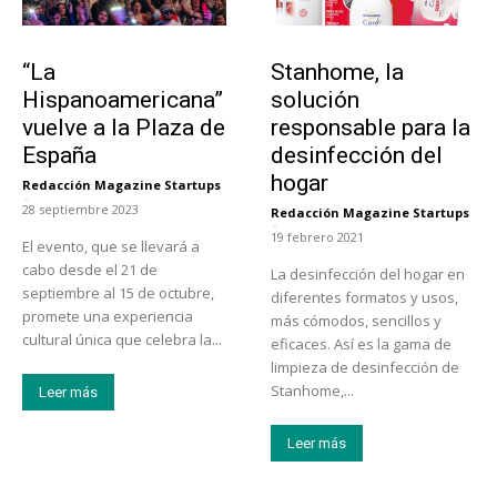
Actualidad
Tendencias
“La
Stanhome, la
Hispanoamericana”
solución
vuelve a la Plaza de
responsable para la
España
desinfección del
hogar
Redacción Magazine Startups
-
28 septiembre 2023
Redacción Magazine Startups
-
19 febrero 2021
El evento, que se llevará a
cabo desde el 21 de
La desinfección del hogar en
septiembre al 15 de octubre,
diferentes formatos y usos,
promete una experiencia
más cómodos, sencillos y
cultural única que celebra la...
eficaces. Así es la gama de
limpieza de desinfección de
Stanhome,...
Leer más
Leer más