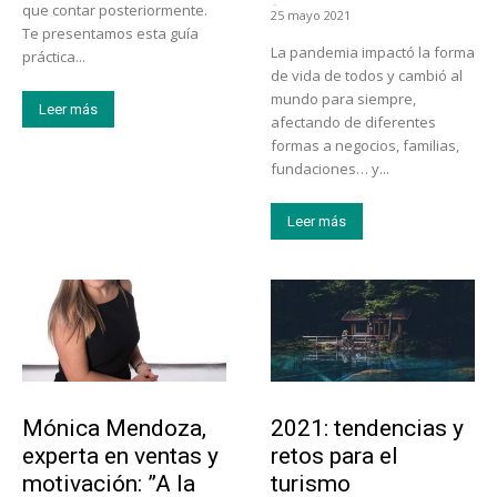
-
que contar posteriormente.
25 mayo 2021
Te presentamos esta guía
La pandemia impactó la forma
práctica...
de vida de todos y cambió al
mundo para siempre,
Leer más
afectando de diferentes
formas a negocios, familias,
fundaciones… y...
Leer más
Emprendedores
Turismo
Mónica Mendoza,
2021: tendencias y
experta en ventas y
retos para el
motivación: ”A la
turismo