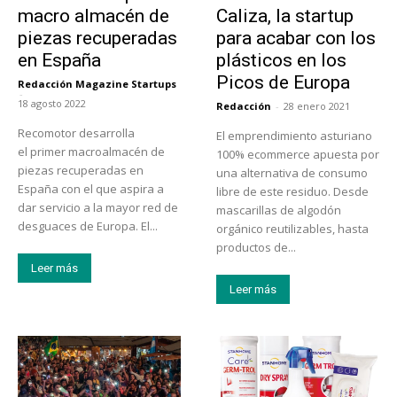
macro almacén de
Caliza, la startup
piezas recuperadas
para acabar con los
en España
plásticos en los
Picos de Europa
Redacción Magazine Startups
-
18 agosto 2022
Redacción
-
28 enero 2021
Recomotor desarrolla
El emprendimiento asturiano
el primer macroalmacén de
100% ecommerce apuesta por
piezas recuperadas en
una alternativa de consumo
España con el que aspira a
libre de este residuo. Desde
dar servicio a la mayor red de
mascarillas de algodón
desguaces de Europa. El...
orgánico reutilizables, hasta
productos de...
Leer más
Leer más