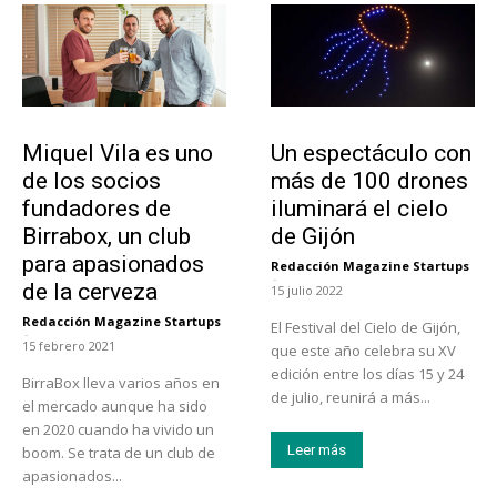
Emprendedores
Actualidad
Miquel Vila es uno
Un espectáculo con
de los socios
más de 100 drones
fundadores de
iluminará el cielo
Birrabox, un club
de Gijón
para apasionados
Redacción Magazine Startups
-
de la cerveza
15 julio 2022
Redacción Magazine Startups
El Festival del Cielo de Gijón,
-
15 febrero 2021
que este año celebra su XV
edición entre los días 15 y 24
BirraBox lleva varios años en
de julio, reunirá a más...
el mercado aunque ha sido
en 2020 cuando ha vivido un
Leer más
boom. Se trata de un club de
apasionados...