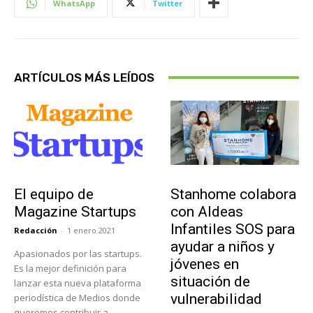
WhatsApp
Twitter
ARTÍCULOS MÁS LEÍDOS
Sobre Nosotros
Actualidad
El equipo de
Stanhome colabora
Magazine Startups
con Aldeas
Infantiles SOS para
Redacción
-
1 enero 2021
ayudar a niños y
Apasionados por las startups.
jóvenes en
Es la mejor definición para
situación de
lanzar esta nueva plataforma
vulnerabilidad
periodística de Medios donde
queremos contribuir a