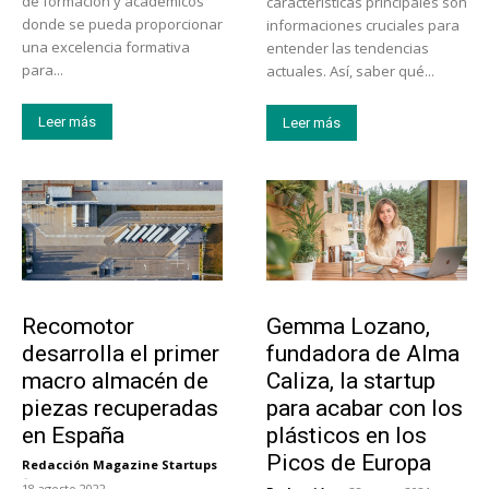
de formación y académicos
características principales son
donde se pueda proporcionar
informaciones cruciales para
una excelencia formativa
entender las tendencias
para...
actuales. Así, saber qué...
Leer más
Leer más
Tecnología
Emprendedores
Recomotor
Gemma Lozano,
desarrolla el primer
fundadora de Alma
macro almacén de
Caliza, la startup
piezas recuperadas
para acabar con los
en España
plásticos en los
Picos de Europa
Redacción Magazine Startups
-
18 agosto 2022