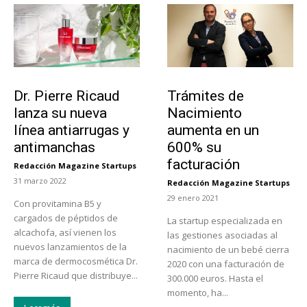
Tendencias
Tecnología
Dr. Pierre Ricaud
Trámites de
lanza su nueva
Nacimiento
línea antiarrugas y
aumenta en un
antimanchas
600% su
facturación
Redacción Magazine Startups
-
31 marzo 2022
Redacción Magazine Startups
-
29 enero 2021
Con provitamina B5 y
cargados de péptidos de
La startup especializada en
alcachofa, así vienen los
las gestiones asociadas al
nuevos lanzamientos de la
nacimiento de un bebé cierra
marca de dermocosmética Dr.
2020 con una facturación de
Pierre Ricaud que distribuye...
300.000 euros. Hasta el
momento, ha...