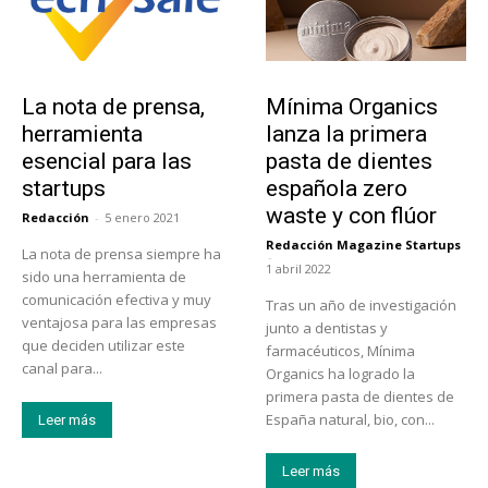
Tendencias
Actualidad
La nota de prensa,
Mínima Organics
herramienta
lanza la primera
esencial para las
pasta de dientes
startups
española zero
waste y con flúor
Redacción
-
5 enero 2021
Redacción Magazine Startups
La nota de prensa siempre ha
-
1 abril 2022
sido una herramienta de
comunicación efectiva y muy
Tras un año de investigación
ventajosa para las empresas
junto a dentistas y
que deciden utilizar este
farmacéuticos, Mínima
canal para...
Organics ha logrado la
primera pasta de dientes de
España natural, bio, con...
Leer más
Leer más