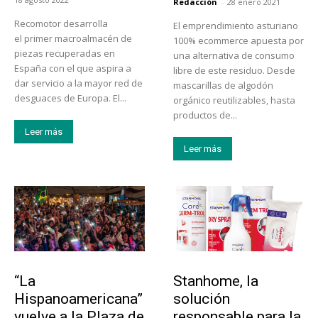
Redacción
-
28 enero 2021
Recomotor desarrolla
El emprendimiento asturiano
el primer macroalmacén de
100% ecommerce apuesta por
piezas recuperadas en
una alternativa de consumo
España con el que aspira a
libre de este residuo. Desde
dar servicio a la mayor red de
mascarillas de algodón
desguaces de Europa. El...
orgánico reutilizables, hasta
productos de...
Leer más
Leer más
Actualidad
Tendencias
“La
Stanhome, la
Hispanoamericana”
solución
vuelve a la Plaza de
responsable para la