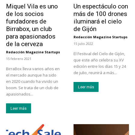
Emprendedores
Actualidad
Miquel Vila es uno
Un espectáculo con
de los socios
más de 100 drones
fundadores de
iluminará el cielo
Birrabox, un club
de Gijón
para apasionados
Redacción Magazine Startups
-
de la cerveza
15 julio 2022
Redacción Magazine Startups
El Festival del Cielo de Gijón,
-
15 febrero 2021
que este año celebra su XV
edición entre los días 15 y 24
BirraBox lleva varios años en
de julio, reunirá a más...
el mercado aunque ha sido
en 2020 cuando ha vivido un
Leer más
boom. Se trata de un club de
apasionados...
Leer más