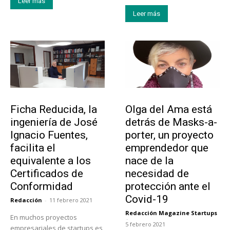
Leer más
Leer más
Emprendedores
Emprendedores
Ficha Reducida, la
Olga del Ama está
ingeniería de José
detrás de Masks-a-
Ignacio Fuentes,
porter, un proyecto
facilita el
emprendedor que
equivalente a los
nace de la
Certificados de
necesidad de
Conformidad
protección ante el
Covid-19
Redacción
-
11 febrero 2021
Redacción Magazine Startups
En muchos proyectos
-
5 febrero 2021
empresariales de startups es