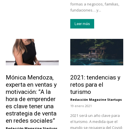
formas a negocios, familias,
fundaciones… y...
Leer más
Emprendedores
Turismo
Mónica Mendoza,
2021: tendencias y
experta en ventas y
retos para el
motivación: ”A la
turismo
hora de emprender
Redacción Magazine Startups
-
es clave tener una
19 enero 2021
estrategia de venta
2021 será un año clave para
en redes sociales”
el turismo. A medida que el
mundo se recupera del Covid-
Redacción Magazine Startups