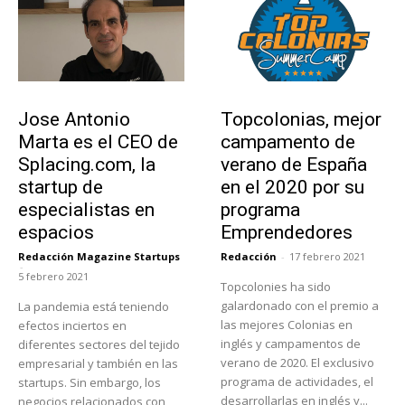
Emprendedores
Educación
Jose Antonio
Topcolonias, mejor
Marta es el CEO de
campamento de
Splacing.com, la
verano de España
startup de
en el 2020 por su
especialistas en
programa
espacios
Emprendedores
Redacción Magazine Startups
Redacción
-
17 febrero 2021
-
5 febrero 2021
Topcolonies ha sido
galardonado con el premio a
La pandemia está teniendo
las mejores Colonias en
efectos inciertos en
inglés y campamentos de
diferentes sectores del tejido
verano de 2020. El exclusivo
empresarial y también en las
programa de actividades, el
startups. Sin embargo, los
desarrollarlas en inglés y...
negocios relacionados con