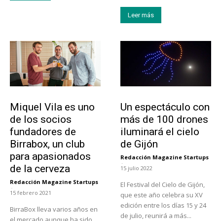
Leer más
Emprendedores
Actualidad
Miquel Vila es uno
Un espectáculo con
de los socios
más de 100 drones
fundadores de
iluminará el cielo
Birrabox, un club
de Gijón
para apasionados
Redacción Magazine Startups
-
de la cerveza
15 julio 2022
Redacción Magazine Startups
El Festival del Cielo de Gijón,
-
15 febrero 2021
que este año celebra su XV
edición entre los días 15 y 24
BirraBox lleva varios años en
de julio, reunirá a más...
el mercado aunque ha sido