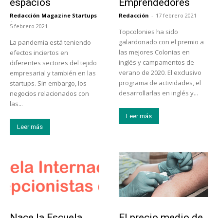
espacios
Emprendedores
Redacción Magazine Startups
Redacción
-
17 febrero 2021
-
5 febrero 2021
Topcolonies ha sido
galardonado con el premio a
La pandemia está teniendo
las mejores Colonias en
efectos inciertos en
inglés y campamentos de
diferentes sectores del tejido
verano de 2020. El exclusivo
empresarial y también en las
programa de actividades, el
startups. Sin embargo, los
desarrollarlas en inglés y...
negocios relacionados con
las...
Leer más
Leer más
Educación
Tendencias
Nace la Escuela
El precio medio de