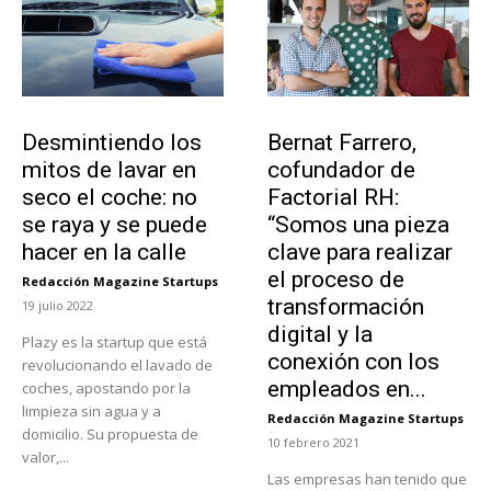
Tendencias
Emprendedores
Desmintiendo los
Bernat Farrero,
mitos de lavar en
cofundador de
seco el coche: no
Factorial RH:
se raya y se puede
“Somos una pieza
hacer en la calle
clave para realizar
el proceso de
Redacción Magazine Startups
-
transformación
19 julio 2022
digital y la
Plazy es la startup que está
conexión con los
revolucionando el lavado de
empleados en...
coches, apostando por la
limpieza sin agua y a
Redacción Magazine Startups
-
domicilio. Su propuesta de
10 febrero 2021
valor,...
Las empresas han tenido que