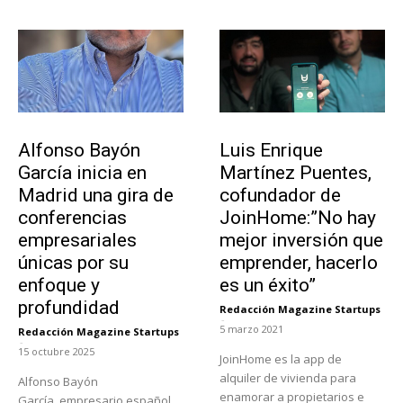
Emprendedores
Emprendedores
Alfonso Bayón
Luis Enrique
García inicia en
Martínez Puentes,
Madrid una gira de
cofundador de
conferencias
JoinHome:”No hay
empresariales
mejor inversión que
únicas por su
emprender, hacerlo
enfoque y
es un éxito”
profundidad
Redacción Magazine Startups
-
5 marzo 2021
Redacción Magazine Startups
-
15 octubre 2025
JoinHome es la app de
alquiler de vivienda para
Alfonso Bayón
enamorar a propietarios e
García, empresario español