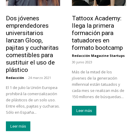
Emprendedores
Educación
Dos jóvenes
Tattoox Academy:
emprendedores
llega la primera
universitarios
formación para
lanzan Gloop,
tatuadores en
pajitas y cucharitas
formato bootcamp
comestibles para
Redacción Magazine Startups
-
sustituir el uso de
30 junio 2023
plástico
Más de la mitad de los
Redacción
-
24 marzo 2021
jóvenes de la generación
millennial están tatuados y
El 1 de julio la Unión Europea
cada mes se realizan más de
prohibirá la comercialización
150 millones de búsquedas...
de plásticos de un solo uso.
Entre ellos, pajitas y cucharas.
Leer más
Sólo en España...
Leer más