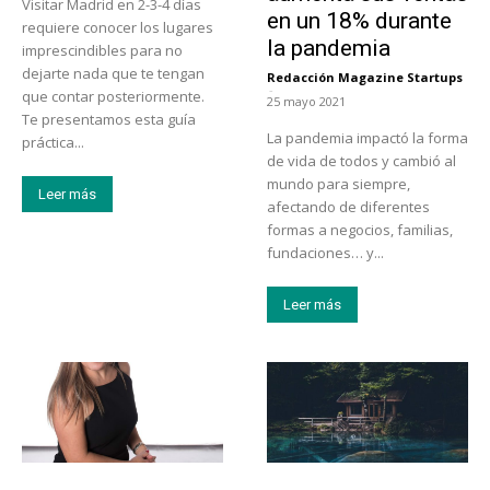
Visitar Madrid en 2-3-4 días
en un 18% durante
requiere conocer los lugares
la pandemia
imprescindibles para no
dejarte nada que te tengan
Redacción Magazine Startups
-
que contar posteriormente.
25 mayo 2021
Te presentamos esta guía
La pandemia impactó la forma
práctica...
de vida de todos y cambió al
mundo para siempre,
Leer más
afectando de diferentes
formas a negocios, familias,
fundaciones… y...
Leer más
Emprendedores
Turismo