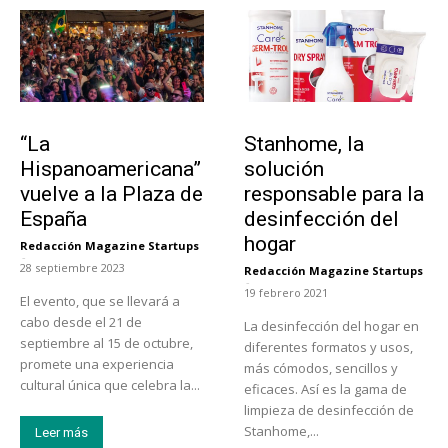
Actualidad
Tendencias
“La
Stanhome, la
Hispanoamericana”
solución
vuelve a la Plaza de
responsable para la
España
desinfección del
hogar
Redacción Magazine Startups
-
28 septiembre 2023
Redacción Magazine Startups
-
19 febrero 2021
El evento, que se llevará a
cabo desde el 21 de
La desinfección del hogar en
septiembre al 15 de octubre,
diferentes formatos y usos,
promete una experiencia
más cómodos, sencillos y
cultural única que celebra la...
eficaces. Así es la gama de
limpieza de desinfección de
Stanhome,...
Leer más