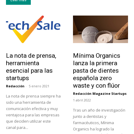
Tendencias
Actualidad
La nota de prensa,
Mínima Organics
herramienta
lanza la primera
esencial para las
pasta de dientes
startups
española zero
waste y con flúor
Redacción
-
5 enero 2021
Redacción Magazine Startups
La nota de prensa siempre ha
-
1 abril 2022
sido una herramienta de
comunicación efectiva y muy
Tras un año de investigación
ventajosa para las empresas
junto a dentistas y
que deciden utilizar este
farmacéuticos, Mínima
canal para...
Organics ha logrado la