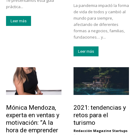
Te presentamos esta guía
La pandemia impactó la forma
práctica...
de vida de todos y cambió al
mundo para siempre,
Leer más
afectando de diferentes
formas a negocios, familias,
fundaciones… y...
Leer más
Emprendedores
Turismo
Mónica Mendoza,
2021: tendencias y
experta en ventas y
retos para el
motivación: ”A la
turismo
hora de emprender
Redacción Magazine Startups
-