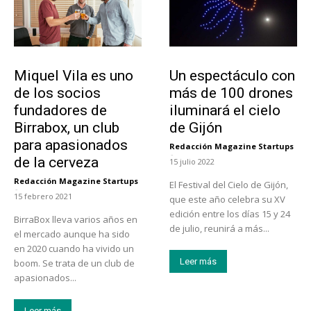
Emprendedores
Actualidad
Miquel Vila es uno
Un espectáculo con
de los socios
más de 100 drones
fundadores de
iluminará el cielo
Birrabox, un club
de Gijón
para apasionados
Redacción Magazine Startups
-
de la cerveza
15 julio 2022
Redacción Magazine Startups
El Festival del Cielo de Gijón,
-
15 febrero 2021
que este año celebra su XV
edición entre los días 15 y 24
BirraBox lleva varios años en
de julio, reunirá a más...
el mercado aunque ha sido
en 2020 cuando ha vivido un
Leer más
boom. Se trata de un club de
apasionados...
Leer más