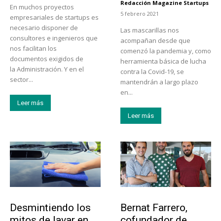
Redacción Magazine Startups
En muchos proyectos
-
5 febrero 2021
empresariales de startups es
necesario disponer de
Las mascarillas nos
consultores e ingenieros que
acompañan desde que
nos facilitan los
comenzó la pandemia y, como
documentos exigidos de
herramienta básica de lucha
la Administración. Y en el
contra la Covid-19, se
sector...
mantendrán a largo plazo
en...
Leer más
Leer más
Tendencias
Emprendedores
Desmintiendo los
Bernat Farrero,
mitos de lavar en
cofundador de