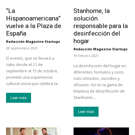
Actualidad
Tendencias
“La
Stanhome, la
Hispanoamericana”
solución
vuelve a la Plaza de
responsable para la
España
desinfección del
hogar
Redacción Magazine Startups
-
28 septiembre 2023
Redacción Magazine Startups
-
19 febrero 2021
El evento, que se llevará a
cabo desde el 21 de
La desinfección del hogar en
septiembre al 15 de octubre,
diferentes formatos y usos,
promete una experiencia
más cómodos, sencillos y
cultural única que celebra la...
eficaces. Así es la gama de
limpieza de desinfección de
Stanhome,...
Leer más
Leer más