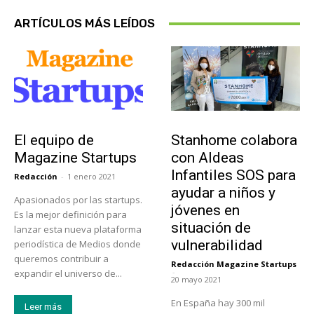
ARTÍCULOS MÁS LEÍDOS
Sobre Nosotros
Actualidad
El equipo de
Stanhome colabora
Magazine Startups
con Aldeas
Infantiles SOS para
Redacción
-
1 enero 2021
ayudar a niños y
Apasionados por las startups.
jóvenes en
Es la mejor definición para
situación de
lanzar esta nueva plataforma
vulnerabilidad
periodística de Medios donde
queremos contribuir a
Redacción Magazine Startups
-
expandir el universo de...
20 mayo 2021
En España hay 300 mil
Leer más