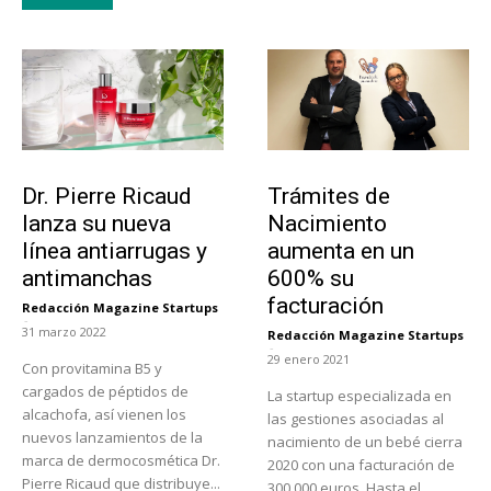
Tendencias
Tecnología
Dr. Pierre Ricaud
Trámites de
lanza su nueva
Nacimiento
línea antiarrugas y
aumenta en un
antimanchas
600% su
facturación
Redacción Magazine Startups
-
31 marzo 2022
Redacción Magazine Startups
-
29 enero 2021
Con provitamina B5 y
cargados de péptidos de
La startup especializada en
alcachofa, así vienen los
las gestiones asociadas al
nuevos lanzamientos de la
nacimiento de un bebé cierra
marca de dermocosmética Dr.
2020 con una facturación de
Pierre Ricaud que distribuye...
300.000 euros. Hasta el