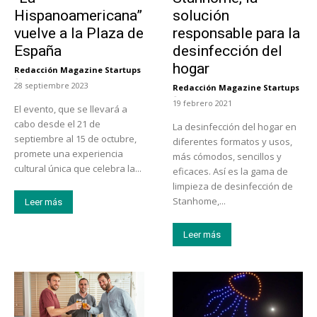
Hispanoamericana”
solución
vuelve a la Plaza de
responsable para la
España
desinfección del
hogar
Redacción Magazine Startups
-
28 septiembre 2023
Redacción Magazine Startups
-
19 febrero 2021
El evento, que se llevará a
cabo desde el 21 de
La desinfección del hogar en
septiembre al 15 de octubre,
diferentes formatos y usos,
promete una experiencia
más cómodos, sencillos y
cultural única que celebra la...
eficaces. Así es la gama de
limpieza de desinfección de
Stanhome,...
Leer más
Leer más