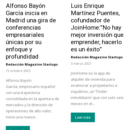
Alfonso Bayón
Luis Enrique
García inicia en
Martínez Puentes,
Madrid una gira de
cofundador de
conferencias
JoinHome:”No hay
empresariales
mejor inversión que
únicas por su
emprender, hacerlo
enfoque y
es un éxito”
profundidad
Redacción Magazine Startups
-
5 marzo 2021
Redacción Magazine Startups
-
15 octubre 2025
JoinHome es la app de
alquiler de vivienda para
Alfonso Bayón
enamorar a propietarios e
García, empresario español
inquilinos, un ‘Tinder
con una trayectoria
inmobiliario’ que con solo seis
consolidada en la apertura de
meses en el...
mercados y la dirección de
operaciones de alto valor,
inicia una nueva...
Leer más