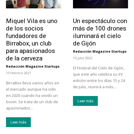
Emprendedores
Actualidad
Miquel Vila es uno
Un espectáculo con
de los socios
más de 100 drones
fundadores de
iluminará el cielo
Birrabox, un club
de Gijón
para apasionados
Redacción Magazine Startups
-
de la cerveza
15 julio 2022
Redacción Magazine Startups
El Festival del Cielo de Gijón,
-
15 febrero 2021
que este año celebra su XV
edición entre los días 15 y 24
BirraBox lleva varios años en
de julio, reunirá a más...
el mercado aunque ha sido
en 2020 cuando ha vivido un
Leer más
boom. Se trata de un club de
apasionados...
Leer más