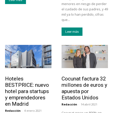
menores en riesgo de perder
el cuidado de sus padres, y 49
mil ya lo han perdido, cifras
que...
Leer más
Turismo
Emprendedores
Hoteles
Cocunat factura 32
BESTPRICE: nuevo
millones de euros y
hotel para startups
apuesta por
y emprendedores
Estados Unidos
en Madrid
Redacción
-
14 abril 2021
Redacción
-
4 enero 2021
Cocunat crece un 800% en