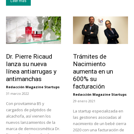
Leer más
Tendencias
Tecnología
Dr. Pierre Ricaud
Trámites de
lanza su nueva
Nacimiento
línea antiarrugas y
aumenta en un
antimanchas
600% su
facturación
Redacción Magazine Startups
-
31 marzo 2022
Redacción Magazine Startups
-
29 enero 2021
Con provitamina B5 y
cargados de péptidos de
La startup especializada en
alcachofa, así vienen los
las gestiones asociadas al
nuevos lanzamientos de la
nacimiento de un bebé cierra
marca de dermocosmética Dr.
2020 con una facturación de