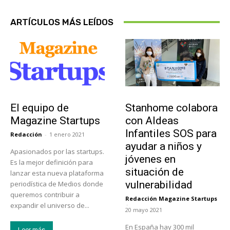
ARTÍCULOS MÁS LEÍDOS
Sobre Nosotros
Actualidad
El equipo de
Stanhome colabora
Magazine Startups
con Aldeas
Infantiles SOS para
Redacción
-
1 enero 2021
ayudar a niños y
Apasionados por las startups.
jóvenes en
Es la mejor definición para
situación de
lanzar esta nueva plataforma
vulnerabilidad
periodística de Medios donde
queremos contribuir a
Redacción Magazine Startups
-
expandir el universo de...
20 mayo 2021
En España hay 300 mil
Leer más