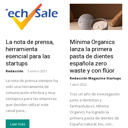
Tendencias
Actualidad
La nota de prensa,
Mínima Organics
herramienta
lanza la primera
esencial para las
pasta de dientes
startups
española zero
waste y con flúor
Redacción
-
5 enero 2021
Redacción Magazine Startups
La nota de prensa siempre ha
-
1 abril 2022
sido una herramienta de
comunicación efectiva y muy
Tras un año de investigación
ventajosa para las empresas
junto a dentistas y
que deciden utilizar este
farmacéuticos, Mínima
canal para...
Organics ha logrado la
primera pasta de dientes de
España natural, bio, con...
Leer más