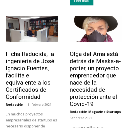
Leer más
Emprendedores
Emprendedores
Ficha Reducida, la
Olga del Ama está
ingeniería de José
detrás de Masks-a-
Ignacio Fuentes,
porter, un proyecto
facilita el
emprendedor que
equivalente a los
nace de la
Certificados de
necesidad de
Conformidad
protección ante el
Covid-19
Redacción
-
11 febrero 2021
Redacción Magazine Startups
En muchos proyectos
-
5 febrero 2021
empresariales de startups es
necesario disponer de
Las mascarillas nos