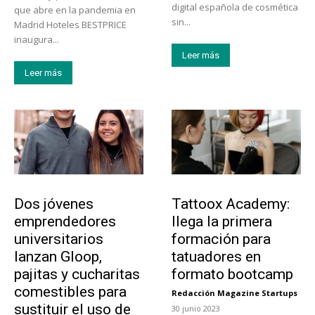
digital española de cosmética
que abre en la pandemia en
sin...
Madrid Hoteles BESTPRICE
inaugura...
Leer más
Leer más
Emprendedores
Educación
Dos jóvenes
Tattoox Academy:
emprendedores
llega la primera
universitarios
formación para
lanzan Gloop,
tatuadores en
pajitas y cucharitas
formato bootcamp
comestibles para
Redacción Magazine Startups
-
sustituir el uso de
30 junio 2023