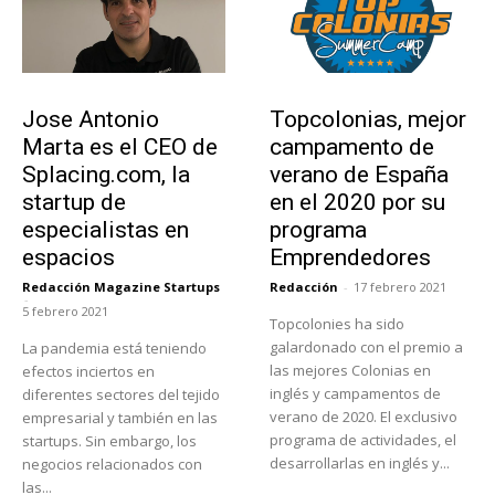
Emprendedores
Educación
Jose Antonio
Topcolonias, mejor
Marta es el CEO de
campamento de
Splacing.com, la
verano de España
startup de
en el 2020 por su
especialistas en
programa
espacios
Emprendedores
Redacción Magazine Startups
Redacción
-
17 febrero 2021
-
5 febrero 2021
Topcolonies ha sido
galardonado con el premio a
La pandemia está teniendo
las mejores Colonias en
efectos inciertos en
inglés y campamentos de
diferentes sectores del tejido
verano de 2020. El exclusivo
empresarial y también en las
programa de actividades, el
startups. Sin embargo, los
desarrollarlas en inglés y...
negocios relacionados con
las...