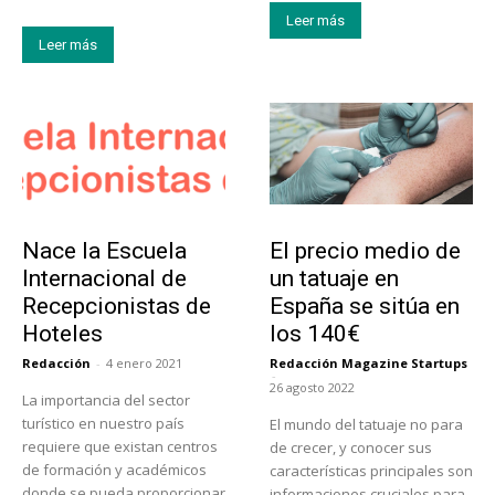
Leer más
Leer más
Educación
Tendencias
Nace la Escuela
El precio medio de
Internacional de
un tatuaje en
Recepcionistas de
España se sitúa en
Hoteles
los 140€
Redacción
-
4 enero 2021
Redacción Magazine Startups
-
26 agosto 2022
La importancia del sector
turístico en nuestro país
El mundo del tatuaje no para
requiere que existan centros
de crecer, y conocer sus
de formación y académicos
características principales son
donde se pueda proporcionar
informaciones cruciales para