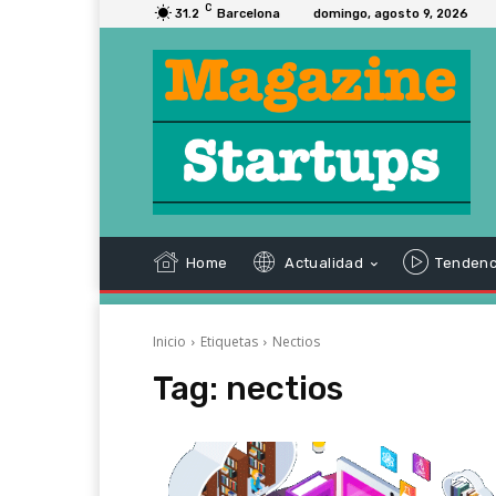
C
31.2
Barcelona
domingo, agosto 9, 2026
Home
Actualidad
Tendenc
Inicio
Etiquetas
Nectios
Tag:
nectios