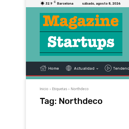
C
32.9
Barcelona
sábado, agosto 8, 2026
Home
Actualidad
Tendenc
Inicio
Etiquetas
Northdeco
Tag:
Northdeco