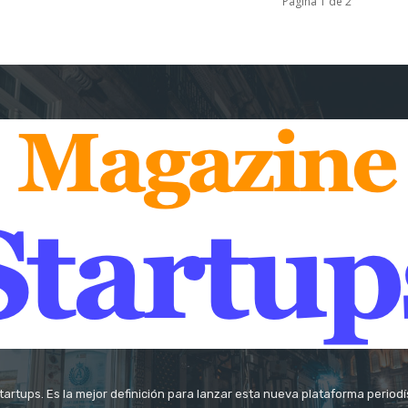
Página 1 de 2
tartups. Es la mejor definición para lanzar esta nueva plataforma period