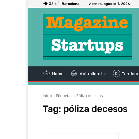
C
32.4
Barcelona
viernes, agosto 7, 2026
Home
Actualidad
Tendenc
Inicio
Etiquetas
Póliza decesos
Tag:
póliza decesos