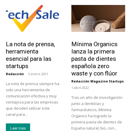
Tendencias
Actualidad
La nota de prensa,
Mínima Organics
herramienta
lanza la primera
esencial para las
pasta de dientes
startups
española zero
waste y con flúor
Redacción
-
5 enero 2021
Redacción Magazine Startups
La nota de prensa siempre ha
-
1 abril 2022
sido una herramienta de
comunicación efectiva y muy
Tras un año de investigación
ventajosa para las empresas
junto a dentistas y
que deciden utilizar este
farmacéuticos, Mínima
canal para...
Organics ha logrado la
primera pasta de dientes de
España natural, bio, con...
Leer más