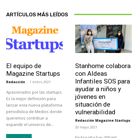
ARTÍCULOS MÁS LEÍDOS
Sobre Nosotros
Actualidad
El equipo de
Stanhome colabora
Magazine Startups
con Aldeas
Infantiles SOS para
Redacción
-
1 enero 2021
ayudar a niños y
Apasionados por las startups.
jóvenes en
Es la mejor definición para
situación de
lanzar esta nueva plataforma
vulnerabilidad
periodística de Medios donde
queremos contribuir a
Redacción Magazine Startups
-
expandir el universo de...
20 mayo 2021
En España hay 300 mil