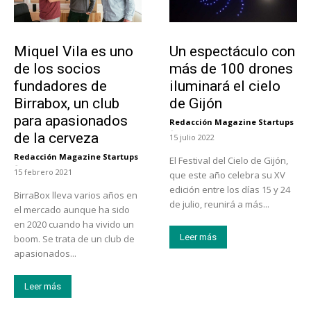
Emprendedores
Actualidad
Miquel Vila es uno
Un espectáculo con
de los socios
más de 100 drones
fundadores de
iluminará el cielo
Birrabox, un club
de Gijón
para apasionados
Redacción Magazine Startups
-
de la cerveza
15 julio 2022
Redacción Magazine Startups
El Festival del Cielo de Gijón,
-
15 febrero 2021
que este año celebra su XV
edición entre los días 15 y 24
BirraBox lleva varios años en
de julio, reunirá a más...
el mercado aunque ha sido
en 2020 cuando ha vivido un
Leer más
boom. Se trata de un club de
apasionados...
Leer más