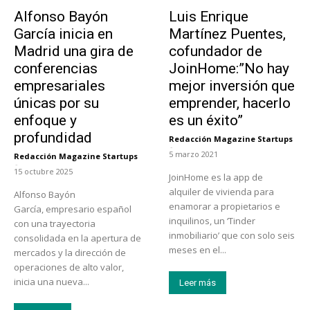
Emprendedores
Emprendedores
Alfonso Bayón
Luis Enrique
García inicia en
Martínez Puentes,
Madrid una gira de
cofundador de
conferencias
JoinHome:”No hay
empresariales
mejor inversión que
únicas por su
emprender, hacerlo
enfoque y
es un éxito”
profundidad
Redacción Magazine Startups
-
5 marzo 2021
Redacción Magazine Startups
-
15 octubre 2025
JoinHome es la app de
alquiler de vivienda para
Alfonso Bayón
enamorar a propietarios e
García, empresario español
inquilinos, un ‘Tinder
con una trayectoria
inmobiliario’ que con solo seis
consolidada en la apertura de
meses en el...
mercados y la dirección de
operaciones de alto valor,
inicia una nueva...
Leer más