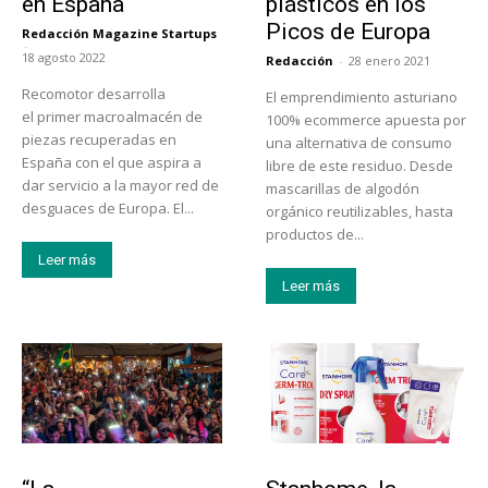
en España
plásticos en los
Picos de Europa
Redacción Magazine Startups
-
18 agosto 2022
Redacción
-
28 enero 2021
Recomotor desarrolla
El emprendimiento asturiano
el primer macroalmacén de
100% ecommerce apuesta por
piezas recuperadas en
una alternativa de consumo
España con el que aspira a
libre de este residuo. Desde
dar servicio a la mayor red de
mascarillas de algodón
desguaces de Europa. El...
orgánico reutilizables, hasta
productos de...
Leer más
Leer más
Actualidad
Tendencias