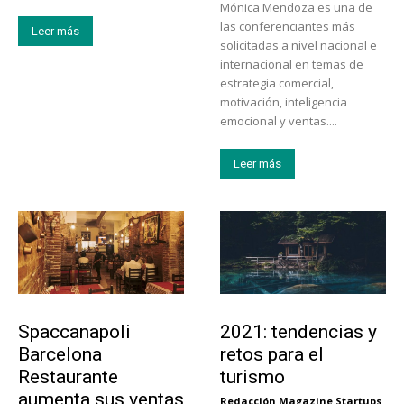
Mónica Mendoza es una de
las conferenciantes más
Leer más
solicitadas a nivel nacional e
internacional en temas de
estrategia comercial,
motivación, inteligencia
emocional y ventas....
Leer más
Actualidad
Turismo
Spaccanapoli
2021: tendencias y
Barcelona
retos para el
Restaurante
turismo
aumenta sus ventas
Redacción Magazine Startups