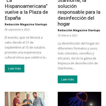
“La
Stanhome, la
Hispanoamericana”
solución
vuelve a la Plaza de
responsable para la
España
desinfección del
hogar
Redacción Magazine Startups
-
28 septiembre 2023
Redacción Magazine Startups
-
19 febrero 2021
El evento, que se llevará a
cabo desde el 21 de
La desinfección del hogar en
septiembre al 15 de octubre,
diferentes formatos y usos,
promete una experiencia
más cómodos, sencillos y
cultural única que celebra la...
eficaces. Así es la gama de
limpieza de desinfección de
Stanhome,...
Leer más
Leer más