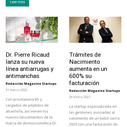
Leer más
Tendencias
Tecnología
Dr. Pierre Ricaud
Trámites de
lanza su nueva
Nacimiento
línea antiarrugas y
aumenta en un
antimanchas
600% su
facturación
Redacción Magazine Startups
-
31 marzo 2022
Redacción Magazine Startups
-
29 enero 2021
Con provitamina B5 y
cargados de péptidos de
La startup especializada en
alcachofa, así vienen los
las gestiones asociadas al
nuevos lanzamientos de la
nacimiento de un bebé cierra
marca de dermocosmética Dr.
2020 con una facturación de