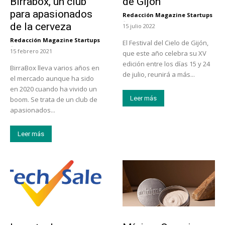
Birrabox, un club
de Gijón
para apasionados
Redacción Magazine Startups
-
de la cerveza
15 julio 2022
Redacción Magazine Startups
El Festival del Cielo de Gijón,
-
15 febrero 2021
que este año celebra su XV
edición entre los días 15 y 24
BirraBox lleva varios años en
de julio, reunirá a más...
el mercado aunque ha sido
en 2020 cuando ha vivido un
Leer más
boom. Se trata de un club de
apasionados...
Leer más
Tendencias
Actualidad