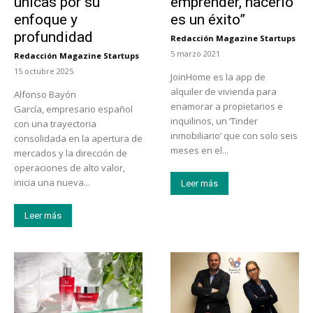
únicas por su
emprender, hacerlo
enfoque y
es un éxito”
profundidad
Redacción Magazine Startups
-
5 marzo 2021
Redacción Magazine Startups
-
15 octubre 2025
JoinHome es la app de
alquiler de vivienda para
Alfonso Bayón
enamorar a propietarios e
García, empresario español
inquilinos, un ‘Tinder
con una trayectoria
inmobiliario’ que con solo seis
consolidada en la apertura de
meses en el...
mercados y la dirección de
operaciones de alto valor,
inicia una nueva...
Leer más
Leer más