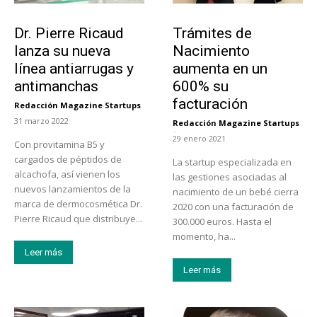
Tendencias
Tecnología
Dr. Pierre Ricaud
Trámites de
lanza su nueva
Nacimiento
línea antiarrugas y
aumenta en un
antimanchas
600% su
facturación
Redacción Magazine Startups
-
31 marzo 2022
Redacción Magazine Startups
-
29 enero 2021
Con provitamina B5 y
cargados de péptidos de
La startup especializada en
alcachofa, así vienen los
las gestiones asociadas al
nuevos lanzamientos de la
nacimiento de un bebé cierra
marca de dermocosmética Dr.
2020 con una facturación de
Pierre Ricaud que distribuye...
300.000 euros. Hasta el
momento, ha...
Leer más
Leer más