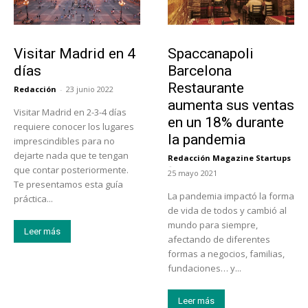
Actualidad
Actualidad
Visitar Madrid en 4
Spaccanapoli
días
Barcelona
Restaurante
Redacción
-
23 junio 2022
aumenta sus ventas
Visitar Madrid en 2-3-4 días
en un 18% durante
requiere conocer los lugares
la pandemia
imprescindibles para no
dejarte nada que te tengan
Redacción Magazine Startups
-
que contar posteriormente.
25 mayo 2021
Te presentamos esta guía
La pandemia impactó la forma
práctica...
de vida de todos y cambió al
mundo para siempre,
Leer más
afectando de diferentes
formas a negocios, familias,
fundaciones… y...
Leer más