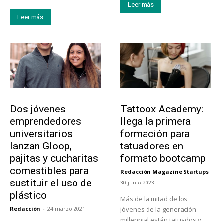
Leer más
Leer más
Emprendedores
Educación
Dos jóvenes
Tattoox Academy:
emprendedores
llega la primera
universitarios
formación para
lanzan Gloop,
tatuadores en
pajitas y cucharitas
formato bootcamp
comestibles para
Redacción Magazine Startups
-
sustituir el uso de
30 junio 2023
plástico
Más de la mitad de los
Redacción
-
24 marzo 2021
jóvenes de la generación
millennial están tatuados y