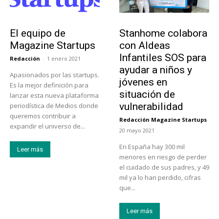
Sobre Nosotros
Actualidad
El equipo de
Stanhome colabora
Magazine Startups
con Aldeas
Infantiles SOS para
Redacción
-
1 enero 2021
ayudar a niños y
Apasionados por las startups.
jóvenes en
Es la mejor definición para
situación de
lanzar esta nueva plataforma
vulnerabilidad
periodística de Medios donde
queremos contribuir a
Redacción Magazine Startups
-
expandir el universo de...
20 mayo 2021
En España hay 300 mil
Leer más
menores en riesgo de perder
el cuidado de sus padres, y 49
mil ya lo han perdido, cifras
que...
Leer más