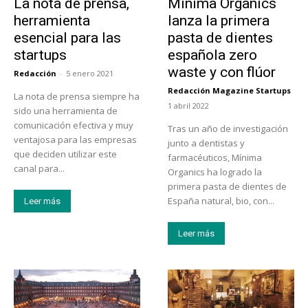
La nota de prensa,
Mínima Organics
herramienta
lanza la primera
esencial para las
pasta de dientes
startups
española zero
waste y con flúor
Redacción
-
5 enero 2021
Redacción Magazine Startups
La nota de prensa siempre ha
-
1 abril 2022
sido una herramienta de
comunicación efectiva y muy
Tras un año de investigación
ventajosa para las empresas
junto a dentistas y
que deciden utilizar este
farmacéuticos, Mínima
canal para...
Organics ha logrado la
primera pasta de dientes de
España natural, bio, con...
Leer más
Leer más