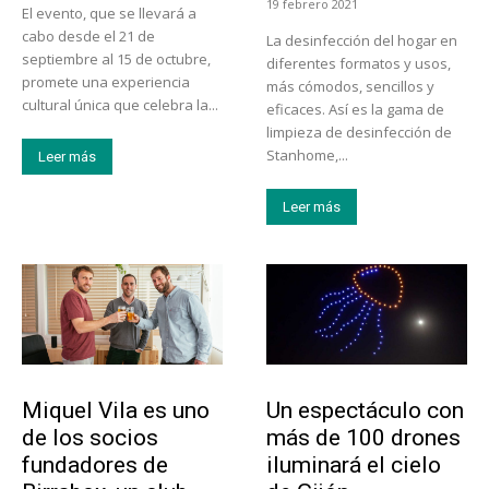
19 febrero 2021
El evento, que se llevará a
cabo desde el 21 de
La desinfección del hogar en
septiembre al 15 de octubre,
diferentes formatos y usos,
promete una experiencia
más cómodos, sencillos y
cultural única que celebra la...
eficaces. Así es la gama de
limpieza de desinfección de
Stanhome,...
Leer más
Leer más
Emprendedores
Actualidad
Miquel Vila es uno
Un espectáculo con
de los socios
más de 100 drones
fundadores de
iluminará el cielo