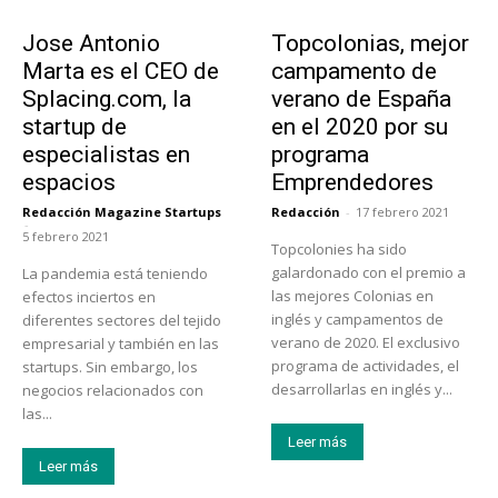
Emprendedores
Educación
Jose Antonio
Topcolonias, mejor
Marta es el CEO de
campamento de
Splacing.com, la
verano de España
startup de
en el 2020 por su
especialistas en
programa
espacios
Emprendedores
Redacción Magazine Startups
Redacción
-
17 febrero 2021
-
5 febrero 2021
Topcolonies ha sido
galardonado con el premio a
La pandemia está teniendo
las mejores Colonias en
efectos inciertos en
inglés y campamentos de
diferentes sectores del tejido
verano de 2020. El exclusivo
empresarial y también en las
programa de actividades, el
startups. Sin embargo, los
desarrollarlas en inglés y...
negocios relacionados con
las...
Leer más
Leer más