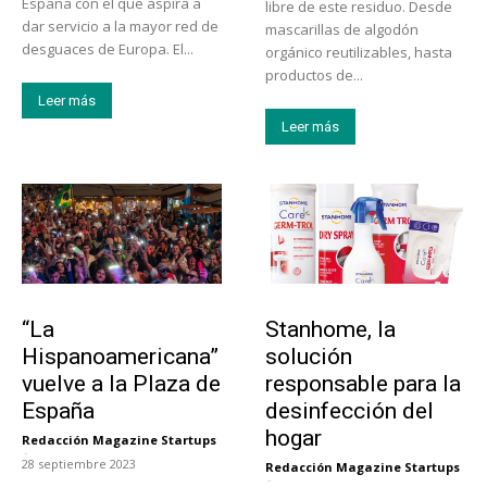
España con el que aspira a
libre de este residuo. Desde
dar servicio a la mayor red de
mascarillas de algodón
desguaces de Europa. El...
orgánico reutilizables, hasta
productos de...
Leer más
Leer más
Actualidad
Tendencias
“La
Stanhome, la
Hispanoamericana”
solución
vuelve a la Plaza de
responsable para la
España
desinfección del
hogar
Redacción Magazine Startups
-
28 septiembre 2023
Redacción Magazine Startups
-