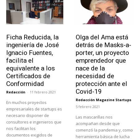
Emprendedores
Emprendedores
Ficha Reducida, la
Olga del Ama está
ingeniería de José
detrás de Masks-a-
Ignacio Fuentes,
porter, un proyecto
facilita el
emprendedor que
equivalente a los
nace de la
Certificados de
necesidad de
Conformidad
protección ante el
Covid-19
Redacción
-
11 febrero 2021
Redacción Magazine Startups
En muchos proyectos
-
5 febrero 2021
empresariales de startups es
necesario disponer de
Las mascarillas nos
consultores e ingenieros que
acompañan desde que
nos facilitan los
comenzó la pandemia y, como
documentos exigidos de
herramienta básica de lucha