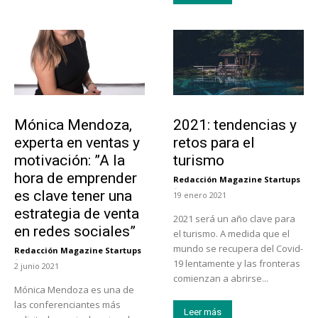
Emprendedores
Turismo
Mónica Mendoza,
2021: tendencias y
experta en ventas y
retos para el
motivación: ”A la
turismo
hora de emprender
Redacción Magazine Startups
-
es clave tener una
19 enero 2021
estrategia de venta
2021 será un año clave para
en redes sociales”
el turismo. A medida que el
mundo se recupera del Covid-
Redacción Magazine Startups
-
19 lentamente y las fronteras
2 junio 2021
comienzan a abrirse...
Mónica Mendoza es una de
las conferenciantes más
Leer más