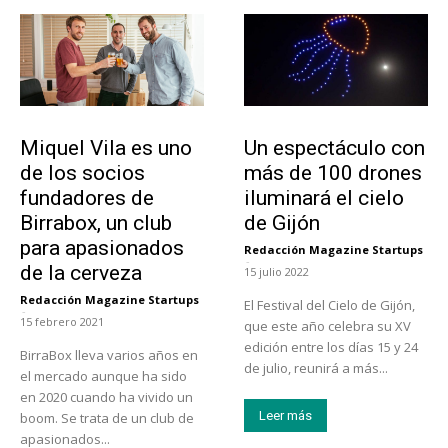
Emprendedores
Actualidad
Miquel Vila es uno
Un espectáculo con
de los socios
más de 100 drones
fundadores de
iluminará el cielo
Birrabox, un club
de Gijón
para apasionados
Redacción Magazine Startups
-
de la cerveza
15 julio 2022
Redacción Magazine Startups
El Festival del Cielo de Gijón,
-
15 febrero 2021
que este año celebra su XV
edición entre los días 15 y 24
BirraBox lleva varios años en
de julio, reunirá a más...
el mercado aunque ha sido
en 2020 cuando ha vivido un
Leer más
boom. Se trata de un club de
apasionados...