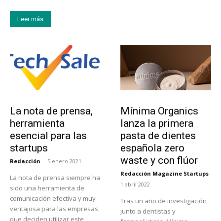
Leer más
Tendencias
Actualidad
La nota de prensa,
Mínima Organics
herramienta
lanza la primera
esencial para las
pasta de dientes
startups
española zero
waste y con flúor
Redacción
-
5 enero 2021
Redacción Magazine Startups
La nota de prensa siempre ha
-
1 abril 2022
sido una herramienta de
comunicación efectiva y muy
Tras un año de investigación
ventajosa para las empresas
junto a dentistas y
que deciden utilizar este