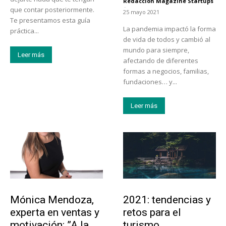
Redacción Magazine Startups
-
que contar posteriormente.
25 mayo 2021
Te presentamos esta guía
La pandemia impactó la forma
práctica...
de vida de todos y cambió al
mundo para siempre,
Leer más
afectando de diferentes
formas a negocios, familias,
fundaciones… y...
Leer más
Emprendedores
Turismo
Mónica Mendoza,
2021: tendencias y
experta en ventas y
retos para el
motivación: ”A la
turismo