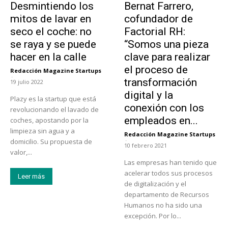
Desmintiendo los
Bernat Farrero,
mitos de lavar en
cofundador de
seco el coche: no
Factorial RH:
se raya y se puede
“Somos una pieza
hacer en la calle
clave para realizar
el proceso de
Redacción Magazine Startups
-
transformación
19 julio 2022
digital y la
Plazy es la startup que está
conexión con los
revolucionando el lavado de
empleados en...
coches, apostando por la
limpieza sin agua y a
Redacción Magazine Startups
-
domicilio. Su propuesta de
10 febrero 2021
valor,...
Las empresas han tenido que
acelerar todos sus procesos
Leer más
de digitalización y el
departamento de Recursos
Humanos no ha sido una
excepción. Por lo...