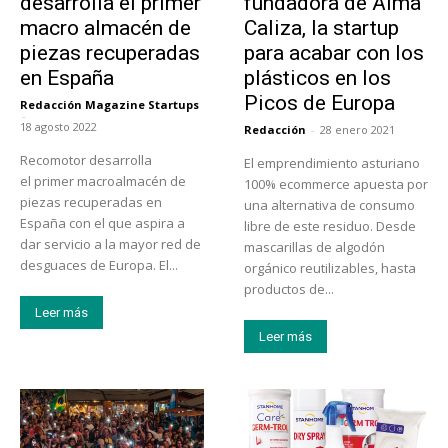
desarrolla el primer
fundadora de Alma
macro almacén de
Caliza, la startup
piezas recuperadas
para acabar con los
en España
plásticos en los
Picos de Europa
Redacción Magazine Startups
-
18 agosto 2022
Redacción
-
28 enero 2021
Recomotor desarrolla
El emprendimiento asturiano
el primer macroalmacén de
100% ecommerce apuesta por
piezas recuperadas en
una alternativa de consumo
España con el que aspira a
libre de este residuo. Desde
dar servicio a la mayor red de
mascarillas de algodón
desguaces de Europa. El...
orgánico reutilizables, hasta
productos de...
Leer más
Leer más