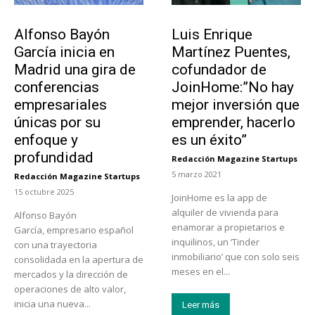
Emprendedores
Emprendedores
Alfonso Bayón
Luis Enrique
García inicia en
Martínez Puentes,
Madrid una gira de
cofundador de
conferencias
JoinHome:”No hay
empresariales
mejor inversión que
únicas por su
emprender, hacerlo
enfoque y
es un éxito”
profundidad
Redacción Magazine Startups
-
5 marzo 2021
Redacción Magazine Startups
-
15 octubre 2025
JoinHome es la app de
alquiler de vivienda para
Alfonso Bayón
enamorar a propietarios e
García, empresario español
inquilinos, un ‘Tinder
con una trayectoria
inmobiliario’ que con solo seis
consolidada en la apertura de
meses en el...
mercados y la dirección de
operaciones de alto valor,
inicia una nueva...
Leer más