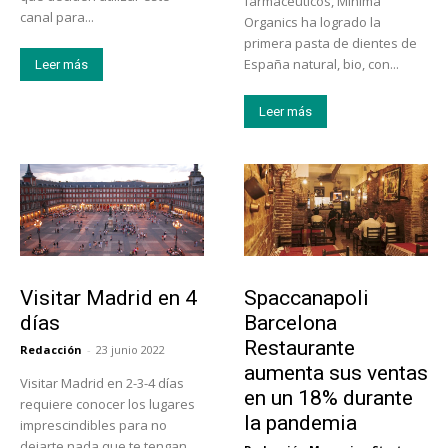
farmacéuticos, Mínima
canal para...
Organics ha logrado la
primera pasta de dientes de
España natural, bio, con...
Leer más
Leer más
Actualidad
Actualidad
Visitar Madrid en 4
Spaccanapoli
días
Barcelona
Restaurante
Redacción
-
23 junio 2022
aumenta sus ventas
Visitar Madrid en 2-3-4 días
en un 18% durante
requiere conocer los lugares
la pandemia
imprescindibles para no
dejarte nada que te tengan