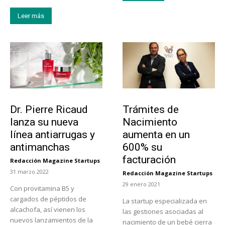
Leer más
Tendencias
Tecnología
Dr. Pierre Ricaud
Trámites de
lanza su nueva
Nacimiento
línea antiarrugas y
aumenta en un
antimanchas
600% su
facturación
Redacción Magazine Startups
-
31 marzo 2022
Redacción Magazine Startups
-
29 enero 2021
Con provitamina B5 y
cargados de péptidos de
La startup especializada en
alcachofa, así vienen los
las gestiones asociadas al
nuevos lanzamientos de la
nacimiento de un bebé cierra