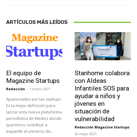
ARTÍCULOS MÁS LEÍDOS
Sobre Nosotros
Actualidad
El equipo de
Stanhome colabora
Magazine Startups
con Aldeas
Infantiles SOS para
Redacción
-
1 enero 2021
ayudar a niños y
Apasionados por las startups.
jóvenes en
Es la mejor definición para
situación de
lanzar esta nueva plataforma
vulnerabilidad
periodística de Medios donde
queremos contribuir a
Redacción Magazine Startups
-
expandir el universo de...
20 mayo 2021