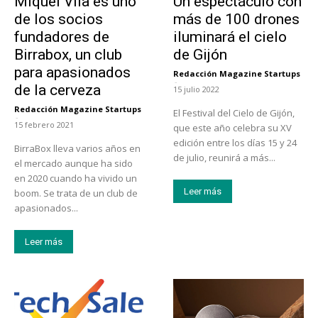
Miquel Vila es uno
Un espectáculo con
de los socios
más de 100 drones
fundadores de
iluminará el cielo
Birrabox, un club
de Gijón
para apasionados
Redacción Magazine Startups
-
de la cerveza
15 julio 2022
Redacción Magazine Startups
El Festival del Cielo de Gijón,
-
15 febrero 2021
que este año celebra su XV
edición entre los días 15 y 24
BirraBox lleva varios años en
de julio, reunirá a más...
el mercado aunque ha sido
en 2020 cuando ha vivido un
Leer más
boom. Se trata de un club de
apasionados...
Leer más