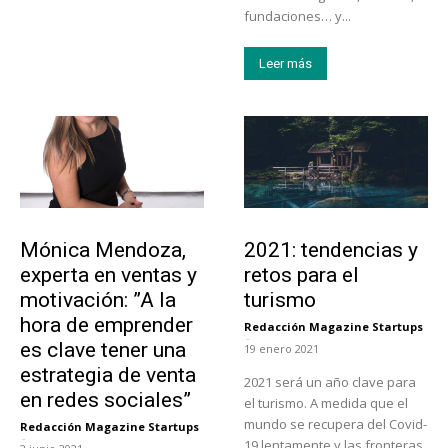
fundaciones… y...
Leer más
Emprendedores
Turismo
Mónica Mendoza,
2021: tendencias y
experta en ventas y
retos para el
motivación: ”A la
turismo
hora de emprender
Redacción Magazine Startups
-
es clave tener una
19 enero 2021
estrategia de venta
2021 será un año clave para
en redes sociales”
el turismo. A medida que el
mundo se recupera del Covid-
Redacción Magazine Startups
-
19 lentamente y las fronteras