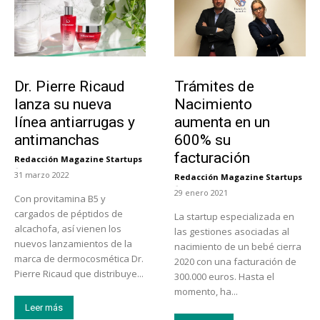
Tendencias
Tecnología
Dr. Pierre Ricaud
Trámites de
lanza su nueva
Nacimiento
línea antiarrugas y
aumenta en un
antimanchas
600% su
facturación
Redacción Magazine Startups
-
31 marzo 2022
Redacción Magazine Startups
-
29 enero 2021
Con provitamina B5 y
cargados de péptidos de
La startup especializada en
alcachofa, así vienen los
las gestiones asociadas al
nuevos lanzamientos de la
nacimiento de un bebé cierra
marca de dermocosmética Dr.
2020 con una facturación de
Pierre Ricaud que distribuye...
300.000 euros. Hasta el
momento, ha...
Leer más