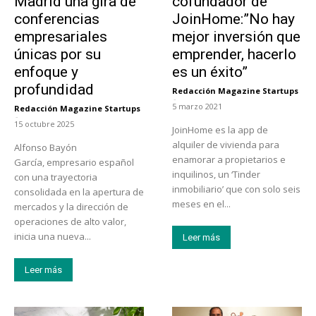
Madrid una gira de
cofundador de
conferencias
JoinHome:”No hay
empresariales
mejor inversión que
únicas por su
emprender, hacerlo
enfoque y
es un éxito”
profundidad
Redacción Magazine Startups
-
5 marzo 2021
Redacción Magazine Startups
-
15 octubre 2025
JoinHome es la app de
alquiler de vivienda para
Alfonso Bayón
enamorar a propietarios e
García, empresario español
inquilinos, un ‘Tinder
con una trayectoria
inmobiliario’ que con solo seis
consolidada en la apertura de
meses en el...
mercados y la dirección de
operaciones de alto valor,
inicia una nueva...
Leer más
Leer más