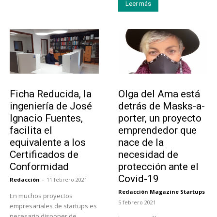
Leer más
Emprendedores
Emprendedores
Ficha Reducida, la
Olga del Ama está
ingeniería de José
detrás de Masks-a-
Ignacio Fuentes,
porter, un proyecto
facilita el
emprendedor que
equivalente a los
nace de la
Certificados de
necesidad de
Conformidad
protección ante el
Covid-19
Redacción
-
11 febrero 2021
Redacción Magazine Startups
En muchos proyectos
-
5 febrero 2021
empresariales de startups es
necesario disponer de