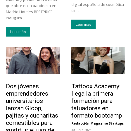
digital española de cosmética
que abre en la pandemia en
sin...
Madrid Hoteles BESTPRICE
inaugura...
Leer más
Leer más
Emprendedores
Educación
Dos jóvenes
Tattoox Academy:
emprendedores
llega la primera
universitarios
formación para
lanzan Gloop,
tatuadores en
pajitas y cucharitas
formato bootcamp
comestibles para
Redacción Magazine Startups
-
sustituir el uso de
30 junio 2023