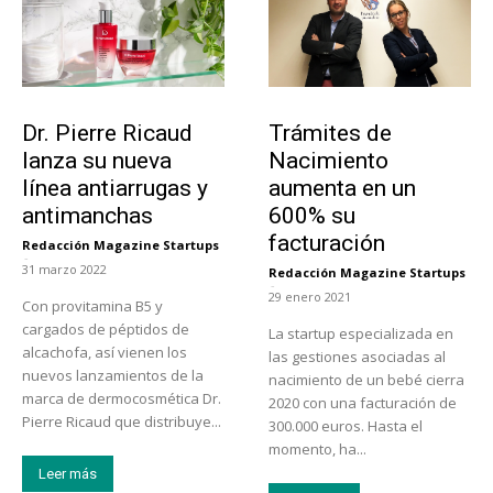
Tendencias
Tecnología
Dr. Pierre Ricaud
Trámites de
lanza su nueva
Nacimiento
línea antiarrugas y
aumenta en un
antimanchas
600% su
facturación
Redacción Magazine Startups
-
31 marzo 2022
Redacción Magazine Startups
-
29 enero 2021
Con provitamina B5 y
cargados de péptidos de
La startup especializada en
alcachofa, así vienen los
las gestiones asociadas al
nuevos lanzamientos de la
nacimiento de un bebé cierra
marca de dermocosmética Dr.
2020 con una facturación de
Pierre Ricaud que distribuye...
300.000 euros. Hasta el
momento, ha...
Leer más