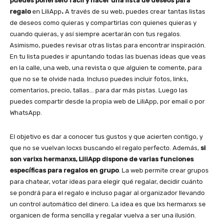
puedes ponérselo fácil y hacer una lista de deseos para
regalo
en LiliApp
.
A través de su web, puedes crear tantas listas
de deseos como quieras y compartirlas con quienes quieras y
cuando quieras, y así siempre acertarán con tus regalos.
Asimismo, puedes revisar otras listas para encontrar inspiración.
En tu lista puedes ir apuntando todas las buenas ideas que veas
en la calle, una web, una revista o que alguien te comente, para
que no se te olvide nada. Incluso puedes incluir fotos, links,
comentarios, precio, tallas… para dar más pistas. Luego las
puedes compartir desde la propia web de LiliApp, por email o por
WhatsApp.
El objetivo es dar a conocer tus gustos y que acierten contigo, y
que no se vuelvan locxs buscando el regalo perfecto. Además,
si
son varixs hermanxs, LiliApp dispone de varias funciones
específicas para regalos en grupo
. La web permite crear grupos
para chatear, votar ideas para elegir qué regalar, decidir cuánto
se pondrá para el regalo e incluso pagar al organizador llevando
un control automático del dinero. La idea es que lxs hermanxs se
organicen de forma sencilla y regalar vuelva a ser una ilusión.