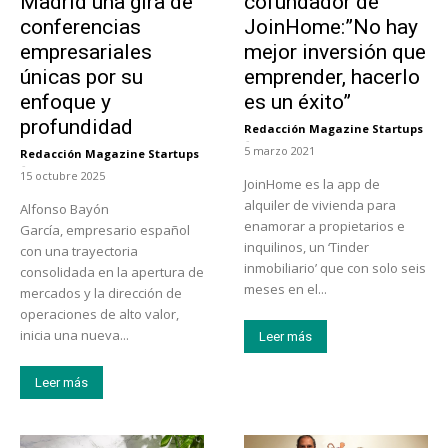
Madrid una gira de
cofundador de
conferencias
JoinHome:”No hay
empresariales
mejor inversión que
únicas por su
emprender, hacerlo
enfoque y
es un éxito”
profundidad
Redacción Magazine Startups
-
5 marzo 2021
Redacción Magazine Startups
-
15 octubre 2025
JoinHome es la app de
alquiler de vivienda para
Alfonso Bayón
enamorar a propietarios e
García, empresario español
inquilinos, un ‘Tinder
con una trayectoria
inmobiliario’ que con solo seis
consolidada en la apertura de
meses en el...
mercados y la dirección de
operaciones de alto valor,
inicia una nueva...
Leer más
Leer más