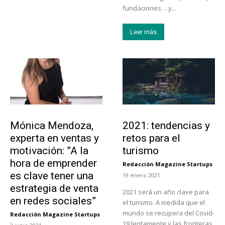
fundaciones… y...
Leer más
Emprendedores
Turismo
Mónica Mendoza,
2021: tendencias y
experta en ventas y
retos para el
motivación: ”A la
turismo
hora de emprender
Redacción Magazine Startups
-
es clave tener una
19 enero 2021
estrategia de venta
2021 será un año clave para
en redes sociales”
el turismo. A medida que el
mundo se recupera del Covid-
Redacción Magazine Startups
-
19 lentamente y las fronteras