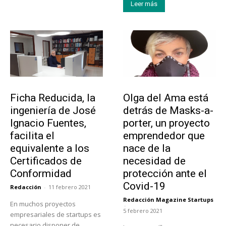
Leer más
Emprendedores
Emprendedores
Ficha Reducida, la
Olga del Ama está
ingeniería de José
detrás de Masks-a-
Ignacio Fuentes,
porter, un proyecto
facilita el
emprendedor que
equivalente a los
nace de la
Certificados de
necesidad de
Conformidad
protección ante el
Covid-19
Redacción
-
11 febrero 2021
Redacción Magazine Startups
En muchos proyectos
-
5 febrero 2021
empresariales de startups es
necesario disponer de