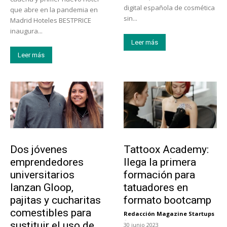
digital española de cosmética
que abre en la pandemia en
sin...
Madrid Hoteles BESTPRICE
inaugura...
Leer más
Leer más
Emprendedores
Educación
Dos jóvenes
Tattoox Academy:
emprendedores
llega la primera
universitarios
formación para
lanzan Gloop,
tatuadores en
pajitas y cucharitas
formato bootcamp
comestibles para
Redacción Magazine Startups
-
sustituir el uso de
30 junio 2023