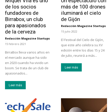
Miquel Vila es uno
Un espectáculo con
de los socios
más de 100 drones
fundadores de
iluminará el cielo
Birrabox, un club
de Gijón
para apasionados
Redacción Magazine Startups
-
de la cerveza
15 julio 2022
Redacción Magazine Startups
El Festival del Cielo de Gijón,
-
15 febrero 2021
que este año celebra su XV
edición entre los días 15 y 24
BirraBox lleva varios años en
de julio, reunirá a más...
el mercado aunque ha sido
en 2020 cuando ha vivido un
Leer más
boom. Se trata de un club de
apasionados...
Leer más