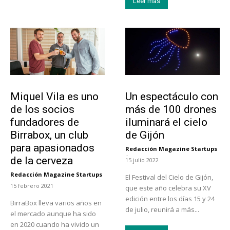
Leer más
Emprendedores
Actualidad
Miquel Vila es uno
Un espectáculo con
de los socios
más de 100 drones
fundadores de
iluminará el cielo
Birrabox, un club
de Gijón
para apasionados
Redacción Magazine Startups
-
de la cerveza
15 julio 2022
Redacción Magazine Startups
El Festival del Cielo de Gijón,
-
15 febrero 2021
que este año celebra su XV
edición entre los días 15 y 24
BirraBox lleva varios años en
de julio, reunirá a más...
el mercado aunque ha sido
en 2020 cuando ha vivido un