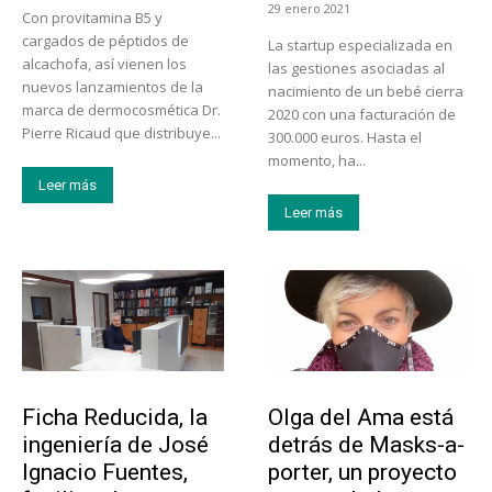
29 enero 2021
Con provitamina B5 y
cargados de péptidos de
La startup especializada en
alcachofa, así vienen los
las gestiones asociadas al
nuevos lanzamientos de la
nacimiento de un bebé cierra
marca de dermocosmética Dr.
2020 con una facturación de
Pierre Ricaud que distribuye...
300.000 euros. Hasta el
momento, ha...
Leer más
Leer más
Emprendedores
Emprendedores
Ficha Reducida, la
Olga del Ama está
ingeniería de José
detrás de Masks-a-
Ignacio Fuentes,
porter, un proyecto