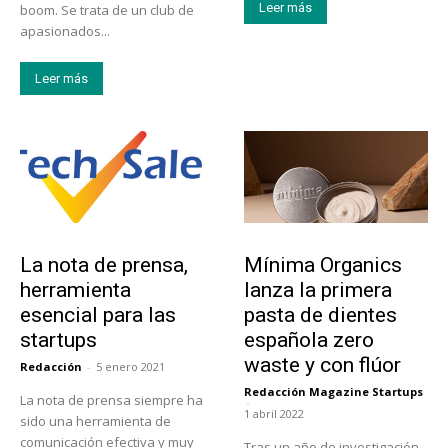
Leer más
boom. Se trata de un club de
apasionados...
Leer más
Tendencias
Actualidad
La nota de prensa,
Mínima Organics
herramienta
lanza la primera
esencial para las
pasta de dientes
startups
española zero
waste y con flúor
Redacción
-
5 enero 2021
Redacción Magazine Startups
La nota de prensa siempre ha
-
1 abril 2022
sido una herramienta de
comunicación efectiva y muy
Tras un año de investigación