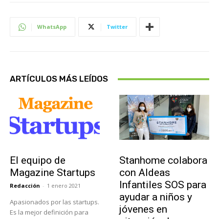
WhatsApp
Twitter
ARTÍCULOS MÁS LEÍDOS
Sobre Nosotros
Actualidad
El equipo de
Stanhome colabora
Magazine Startups
con Aldeas
Infantiles SOS para
Redacción
-
1 enero 2021
ayudar a niños y
Apasionados por las startups.
jóvenes en
Es la mejor definición para