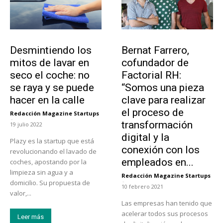
Tendencias
Emprendedores
Desmintiendo los
Bernat Farrero,
mitos de lavar en
cofundador de
seco el coche: no
Factorial RH:
se raya y se puede
“Somos una pieza
hacer en la calle
clave para realizar
el proceso de
Redacción Magazine Startups
-
transformación
19 julio 2022
digital y la
Plazy es la startup que está
conexión con los
revolucionando el lavado de
empleados en...
coches, apostando por la
limpieza sin agua y a
Redacción Magazine Startups
-
domicilio. Su propuesta de
10 febrero 2021
valor,...
Las empresas han tenido que
acelerar todos sus procesos
Leer más