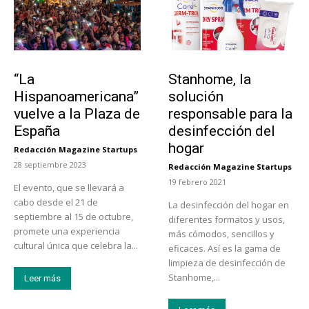
Actualidad
Tendencias
“La
Stanhome, la
Hispanoamericana”
solución
vuelve a la Plaza de
responsable para la
España
desinfección del
hogar
Redacción Magazine Startups
-
28 septiembre 2023
Redacción Magazine Startups
-
19 febrero 2021
El evento, que se llevará a
cabo desde el 21 de
La desinfección del hogar en
septiembre al 15 de octubre,
diferentes formatos y usos,
promete una experiencia
más cómodos, sencillos y
cultural única que celebra la...
eficaces. Así es la gama de
limpieza de desinfección de
Stanhome,...
Leer más