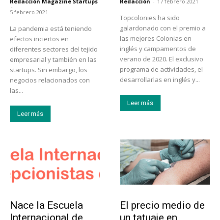
Redacción Magazine Startups
Redacción
-
17 febrero 2021
-
5 febrero 2021
Topcolonies ha sido
galardonado con el premio a
La pandemia está teniendo
las mejores Colonias en
efectos inciertos en
inglés y campamentos de
diferentes sectores del tejido
verano de 2020. El exclusivo
empresarial y también en las
programa de actividades, el
startups. Sin embargo, los
desarrollarlas en inglés y...
negocios relacionados con
las...
Leer más
Leer más
Educación
Tendencias
Nace la Escuela
El precio medio de
Internacional de
un tatuaje en