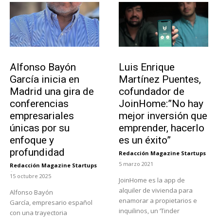
Emprendedores
Emprendedores
Alfonso Bayón
Luis Enrique
García inicia en
Martínez Puentes,
Madrid una gira de
cofundador de
conferencias
JoinHome:”No hay
empresariales
mejor inversión que
únicas por su
emprender, hacerlo
enfoque y
es un éxito”
profundidad
Redacción Magazine Startups
-
5 marzo 2021
Redacción Magazine Startups
-
15 octubre 2025
JoinHome es la app de
alquiler de vivienda para
Alfonso Bayón
enamorar a propietarios e
García, empresario español
inquilinos, un ‘Tinder
con una trayectoria