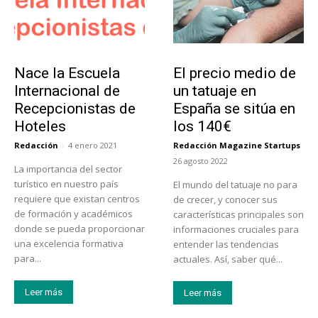
Educación
Tendencias
Nace la Escuela
El precio medio de
Internacional de
un tatuaje en
Recepcionistas de
España se sitúa en
Hoteles
los 140€
Redacción
-
4 enero 2021
Redacción Magazine Startups
-
26 agosto 2022
La importancia del sector
turístico en nuestro país
El mundo del tatuaje no para
requiere que existan centros
de crecer, y conocer sus
de formación y académicos
características principales son
donde se pueda proporcionar
informaciones cruciales para
una excelencia formativa
entender las tendencias
para...
actuales. Así, saber qué...
Leer más
Leer más