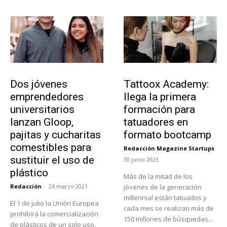
Emprendedores
Educación
Dos jóvenes
Tattoox Academy:
emprendedores
llega la primera
universitarios
formación para
lanzan Gloop,
tatuadores en
pajitas y cucharitas
formato bootcamp
comestibles para
Redacción Magazine Startups
-
sustituir el uso de
30 junio 2023
plástico
Más de la mitad de los
Redacción
-
24 marzo 2021
jóvenes de la generación
millennial están tatuados y
El 1 de julio la Unión Europea
cada mes se realizan más de
prohibirá la comercialización
150 millones de búsquedas...
de plásticos de un solo uso.