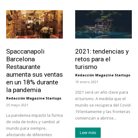
Actualidad
Turismo
Spaccanapoli
2021: tendencias y
Barcelona
retos para el
Restaurante
turismo
aumenta sus ventas
Redacción Magazine Startups
-
en un 18% durante
19 enero 2021
la pandemia
2021 será un año clave para
Redacción Magazine Startups
el turismo. A medida que el
-
mundo se recupera del Covid-
25 mayo 2021
19 lentamente y las fronteras
La pandemia impactó la forma
comienzan a abrirse...
de vida de todos y cambió al
mundo para siempre,
Leer más
afectando de diferentes