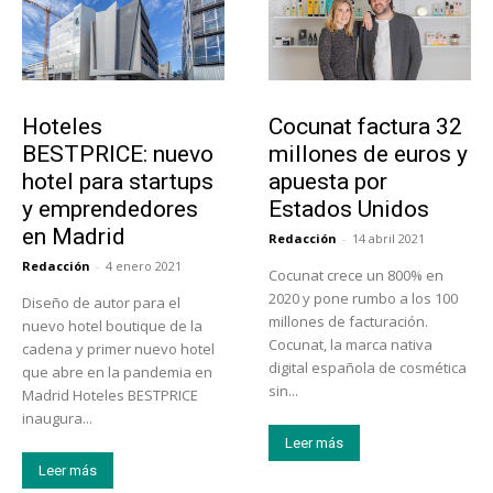
Turismo
Emprendedores
Hoteles
Cocunat factura 32
BESTPRICE: nuevo
millones de euros y
hotel para startups
apuesta por
y emprendedores
Estados Unidos
en Madrid
Redacción
-
14 abril 2021
Redacción
-
4 enero 2021
Cocunat crece un 800% en
2020 y pone rumbo a los 100
Diseño de autor para el
millones de facturación.
nuevo hotel boutique de la
Cocunat, la marca nativa
cadena y primer nuevo hotel
digital española de cosmética
que abre en la pandemia en
sin...
Madrid Hoteles BESTPRICE
inaugura...
Leer más
Leer más