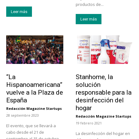
productos de...
Leer más
Leer más
Actualidad
Tendencias
“La
Stanhome, la
Hispanoamericana”
solución
vuelve a la Plaza de
responsable para la
España
desinfección del
hogar
Redacción Magazine Startups
-
28 septiembre 2023
Redacción Magazine Startups
-
19 febrero 2021
El evento, que se llevará a
cabo desde el 21 de
La desinfección del hogar en
septiembre al 15 de octubre,