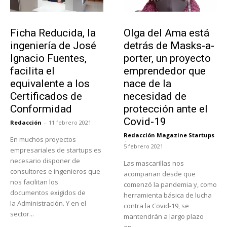
Emprendedores
Emprendedores
Ficha Reducida, la
Olga del Ama está
ingeniería de José
detrás de Masks-a-
Ignacio Fuentes,
porter, un proyecto
facilita el
emprendedor que
equivalente a los
nace de la
Certificados de
necesidad de
Conformidad
protección ante el
Covid-19
Redacción
-
11 febrero 2021
Redacción Magazine Startups
En muchos proyectos
-
5 febrero 2021
empresariales de startups es
necesario disponer de
Las mascarillas nos
consultores e ingenieros que
acompañan desde que
nos facilitan los
comenzó la pandemia y, como
documentos exigidos de
herramienta básica de lucha
la Administración. Y en el
contra la Covid-19, se
sector...
mantendrán a largo plazo