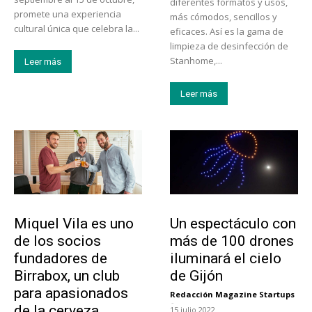
diferentes formatos y usos,
promete una experiencia
más cómodos, sencillos y
cultural única que celebra la...
eficaces. Así es la gama de
limpieza de desinfección de
Stanhome,...
Leer más
Leer más
Emprendedores
Actualidad
Miquel Vila es uno
Un espectáculo con
de los socios
más de 100 drones
fundadores de
iluminará el cielo
Birrabox, un club
de Gijón
para apasionados
Redacción Magazine Startups
-
de la cerveza
15 julio 2022