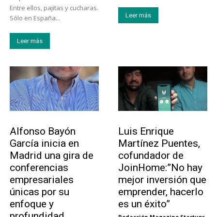
Entre ellos, pajitas y cucharas.
Leer más
Sólo en España...
Leer más
Emprendedores
Emprendedores
Alfonso Bayón
Luis Enrique
García inicia en
Martínez Puentes,
Madrid una gira de
cofundador de
conferencias
JoinHome:”No hay
empresariales
mejor inversión que
únicas por su
emprender, hacerlo
enfoque y
es un éxito”
profundidad
Redacción Magazine Startups