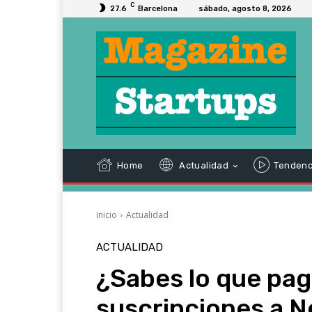
C
27.6
Barcelona
sábado, agosto 8, 2026
Home
Actualidad
Tendenc
Inicio
Actualidad
ACTUALIDAD
¿Sabes lo que pag
suscripciones a N