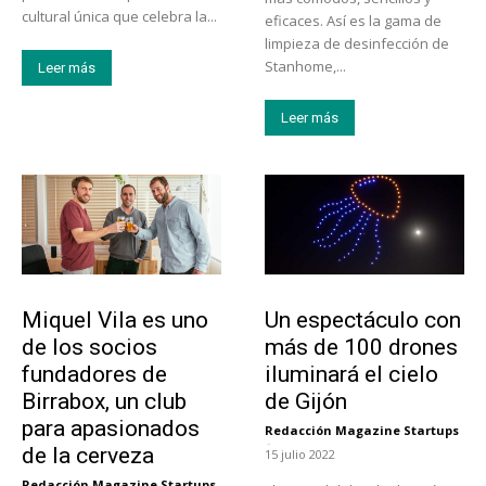
cultural única que celebra la...
eficaces. Así es la gama de
limpieza de desinfección de
Stanhome,...
Leer más
Leer más
Emprendedores
Actualidad
Miquel Vila es uno
Un espectáculo con
de los socios
más de 100 drones
fundadores de
iluminará el cielo
Birrabox, un club
de Gijón
para apasionados
Redacción Magazine Startups
-
de la cerveza
15 julio 2022
Redacción Magazine Startups