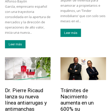
alquiler de vivienda para
Alfonso Bayón
enamorar a propietarios e
García, empresario español
inquilinos, un ‘Tinder
con una trayectoria
inmobiliario’ que con solo seis
consolidada en la apertura de
meses en el...
mercados y la dirección de
operaciones de alto valor,
inicia una nueva...
Leer más
Leer más
Tendencias
Tecnología
Dr. Pierre Ricaud
Trámites de
lanza su nueva
Nacimiento
línea antiarrugas y
aumenta en un
antimanchas
600% su