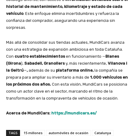
historial de mantenimiento, kilometraje y estado de cada
vehículo
. Este enfoque elimina incertidumbres y refuerza la
confianza del comprador, asegurando una experiencia sin
sorpresas.
Más allá de consolidar sus tiendas actuales, MundiCars avanza
con una estrategia de expansión ambiciosa en toda Cataluña.
Con
cuatro establecimientos
en funcionamiento —
Blanes
(Girona
),
Sabadell, Granollers
y, más recientemente,
Vilanova i
la Geltrú
—
,
además de su
plataforma online,
la compañía se
prepara para ampliar su inventario a más de
1.000 vehículos en
los próximos dos años.
Con esta visión, MundiCars se posiciona
como un actor clave en el sector, marcando el ritmo de la
transformación en la compraventa de vehículos de ocasión.
Acerca de MundiCars:
https://mundicars.es/
TAGS
15 millones
automóviles de ocasión
Catalunya