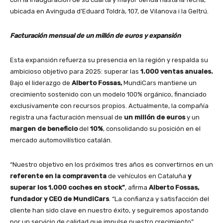
ubicada en Avinguda d’Eduard Toldrà, 107, de Vilanova i la Geltrú.
Facturación mensual de un millón de euros y expansión
Esta expansión refuerza su presencia en la región y respalda su
ambicioso objetivo para 2025: superar las
1.000 ventas anuales.
Bajo el liderazgo de
Alberto Fossas,
MundiCars mantiene un
crecimiento sostenido con un modelo 100% orgánico, financiado
exclusivamente con recursos propios. Actualmente, la compañía
registra una facturación mensual de
un millón de euros
y un
margen de beneficio
del
10%
, consolidando su posición en el
mercado automovilístico catalán.
“Nuestro objetivo en los próximos tres años es convertirnos en un
referente en la compraventa
de vehículos en Cataluña
y
superar los 1.000 coches en stock”
, afirma
Alberto Fossas,
fundador
y CEO de MundiCars
. “La confianza y satisfacción del
cliente han sido clave en nuestro éxito, y seguiremos apostando
por un servicio de calidad que impulse nuestro crecimiento”.