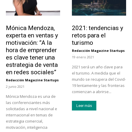
Emprendedores
Turismo
Mónica Mendoza,
2021: tendencias y
experta en ventas y
retos para el
motivación: ”A la
turismo
hora de emprender
Redacción Magazine Startups
-
es clave tener una
19 enero 2021
estrategia de venta
2021 será un año clave para
en redes sociales”
el turismo. A medida que el
mundo se recupera del Covid-
Redacción Magazine Startups
-
19 lentamente y las fronteras
2 junio 2021
comienzan a abrirse...
Mónica Mendoza es una de
las conferenciantes más
Leer más
solicitadas a nivel nacional e
internacional en temas de
estrategia comercial,
motivación, inteligencia