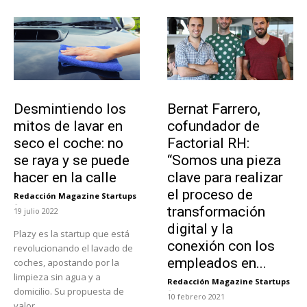
Tendencias
Emprendedores
Desmintiendo los
Bernat Farrero,
mitos de lavar en
cofundador de
seco el coche: no
Factorial RH:
se raya y se puede
“Somos una pieza
hacer en la calle
clave para realizar
el proceso de
Redacción Magazine Startups
-
transformación
19 julio 2022
digital y la
Plazy es la startup que está
conexión con los
revolucionando el lavado de
empleados en...
coches, apostando por la
limpieza sin agua y a
Redacción Magazine Startups
-
domicilio. Su propuesta de
10 febrero 2021
valor,...