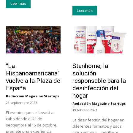
Leer más
Leer más
Actualidad
Tendencias
“La
Stanhome, la
Hispanoamericana”
solución
vuelve a la Plaza de
responsable para la
España
desinfección del
hogar
Redacción Magazine Startups
-
28 septiembre 2023
Redacción Magazine Startups
-
19 febrero 2021
El evento, que se llevará a
cabo desde el 21 de
La desinfección del hogar en
septiembre al 15 de octubre,
diferentes formatos y usos,
promete una experiencia
más cómodos, sencillos y