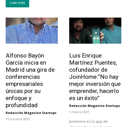
Leer más
Emprendedores
Emprendedores
Alfonso Bayón
Luis Enrique
García inicia en
Martínez Puentes,
Madrid una gira de
cofundador de
conferencias
JoinHome:”No hay
empresariales
mejor inversión que
únicas por su
emprender, hacerlo
enfoque y
es un éxito”
profundidad
Redacción Magazine Startups
-
5 marzo 2021
Redacción Magazine Startups
-
15 octubre 2025
JoinHome es la app de