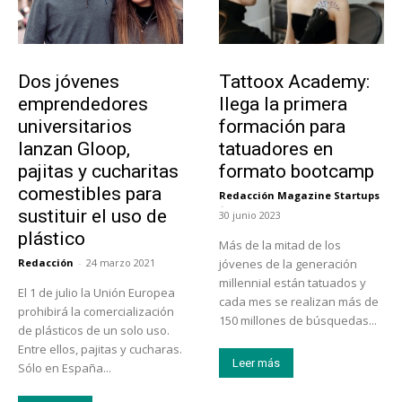
Emprendedores
Educación
Dos jóvenes
Tattoox Academy:
emprendedores
llega la primera
universitarios
formación para
lanzan Gloop,
tatuadores en
pajitas y cucharitas
formato bootcamp
comestibles para
Redacción Magazine Startups
-
sustituir el uso de
30 junio 2023
plástico
Más de la mitad de los
Redacción
-
24 marzo 2021
jóvenes de la generación
millennial están tatuados y
El 1 de julio la Unión Europea
cada mes se realizan más de
prohibirá la comercialización
150 millones de búsquedas...
de plásticos de un solo uso.
Entre ellos, pajitas y cucharas.
Leer más
Sólo en España...