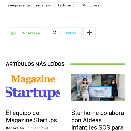
compraventa
expansión
facturación
Mundicars
WhatsApp
Twitter
ARTÍCULOS MÁS LEÍDOS
Sobre Nosotros
Actualidad
El equipo de
Stanhome colabora
Magazine Startups
con Aldeas
Infantiles SOS para
Redacción
-
1 enero 2021