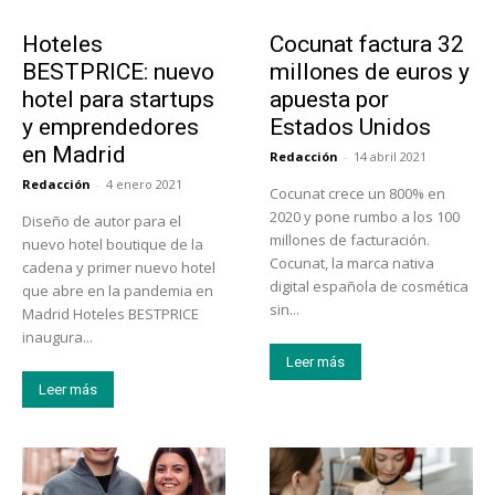
Turismo
Emprendedores
Hoteles
Cocunat factura 32
BESTPRICE: nuevo
millones de euros y
hotel para startups
apuesta por
y emprendedores
Estados Unidos
en Madrid
Redacción
-
14 abril 2021
Redacción
-
4 enero 2021
Cocunat crece un 800% en
2020 y pone rumbo a los 100
Diseño de autor para el
millones de facturación.
nuevo hotel boutique de la
Cocunat, la marca nativa
cadena y primer nuevo hotel
digital española de cosmética
que abre en la pandemia en
sin...
Madrid Hoteles BESTPRICE
inaugura...
Leer más
Leer más