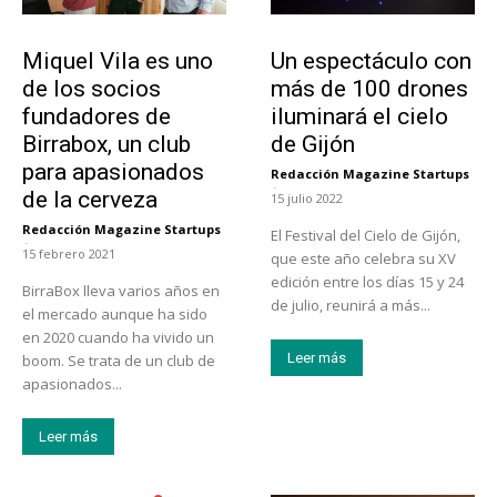
Emprendedores
Actualidad
Miquel Vila es uno
Un espectáculo con
de los socios
más de 100 drones
fundadores de
iluminará el cielo
Birrabox, un club
de Gijón
para apasionados
Redacción Magazine Startups
-
de la cerveza
15 julio 2022
Redacción Magazine Startups
El Festival del Cielo de Gijón,
-
15 febrero 2021
que este año celebra su XV
edición entre los días 15 y 24
BirraBox lleva varios años en
de julio, reunirá a más...
el mercado aunque ha sido
en 2020 cuando ha vivido un
Leer más
boom. Se trata de un club de
apasionados...
Leer más