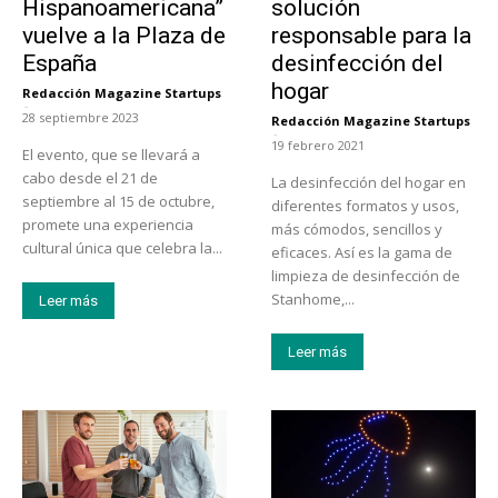
Hispanoamericana”
solución
vuelve a la Plaza de
responsable para la
España
desinfección del
hogar
Redacción Magazine Startups
-
28 septiembre 2023
Redacción Magazine Startups
-
19 febrero 2021
El evento, que se llevará a
cabo desde el 21 de
La desinfección del hogar en
septiembre al 15 de octubre,
diferentes formatos y usos,
promete una experiencia
más cómodos, sencillos y
cultural única que celebra la...
eficaces. Así es la gama de
limpieza de desinfección de
Stanhome,...
Leer más
Leer más