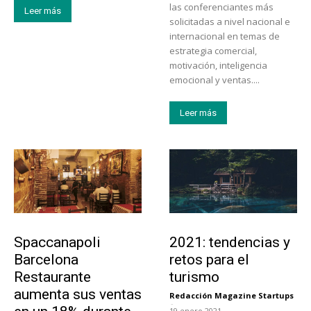
las conferenciantes más
Leer más
solicitadas a nivel nacional e
internacional en temas de
estrategia comercial,
motivación, inteligencia
emocional y ventas....
Leer más
Actualidad
Turismo
Spaccanapoli
2021: tendencias y
Barcelona
retos para el
Restaurante
turismo
aumenta sus ventas
Redacción Magazine Startups
-
19 enero 2021