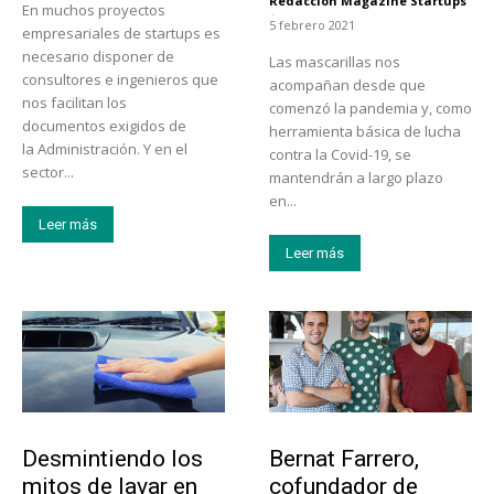
Redacción Magazine Startups
En muchos proyectos
-
5 febrero 2021
empresariales de startups es
necesario disponer de
Las mascarillas nos
consultores e ingenieros que
acompañan desde que
nos facilitan los
comenzó la pandemia y, como
documentos exigidos de
herramienta básica de lucha
la Administración. Y en el
contra la Covid-19, se
sector...
mantendrán a largo plazo
en...
Leer más
Leer más
Tendencias
Emprendedores
Desmintiendo los
Bernat Farrero,
mitos de lavar en
cofundador de