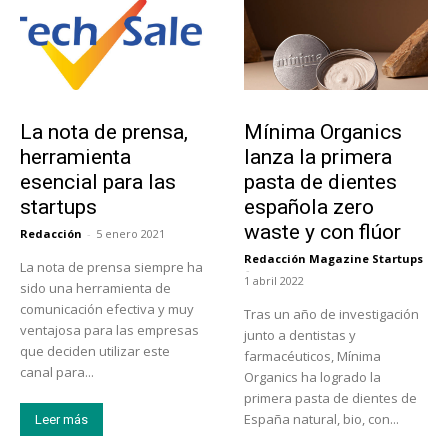
Tendencias
Actualidad
La nota de prensa,
Mínima Organics
herramienta
lanza la primera
esencial para las
pasta de dientes
startups
española zero
waste y con flúor
Redacción
-
5 enero 2021
Redacción Magazine Startups
La nota de prensa siempre ha
-
1 abril 2022
sido una herramienta de
comunicación efectiva y muy
Tras un año de investigación
ventajosa para las empresas
junto a dentistas y
que deciden utilizar este
farmacéuticos, Mínima
canal para...
Organics ha logrado la
primera pasta de dientes de
España natural, bio, con...
Leer más