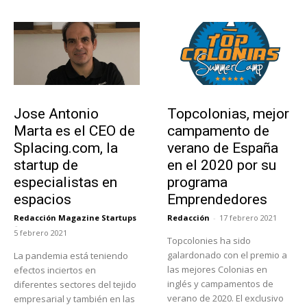
Emprendedores
Educación
Jose Antonio
Topcolonias, mejor
Marta es el CEO de
campamento de
Splacing.com, la
verano de España
startup de
en el 2020 por su
especialistas en
programa
espacios
Emprendedores
Redacción Magazine Startups
Redacción
-
17 febrero 2021
-
5 febrero 2021
Topcolonies ha sido
galardonado con el premio a
La pandemia está teniendo
las mejores Colonias en
efectos inciertos en
inglés y campamentos de
diferentes sectores del tejido
verano de 2020. El exclusivo
empresarial y también en las