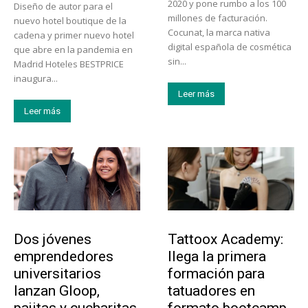
2020 y pone rumbo a los 100
Diseño de autor para el
millones de facturación.
nuevo hotel boutique de la
Cocunat, la marca nativa
cadena y primer nuevo hotel
digital española de cosmética
que abre en la pandemia en
sin...
Madrid Hoteles BESTPRICE
inaugura...
Leer más
Leer más
Emprendedores
Educación
Dos jóvenes
Tattoox Academy:
emprendedores
llega la primera
universitarios
formación para
lanzan Gloop,
tatuadores en
pajitas y cucharitas
formato bootcamp