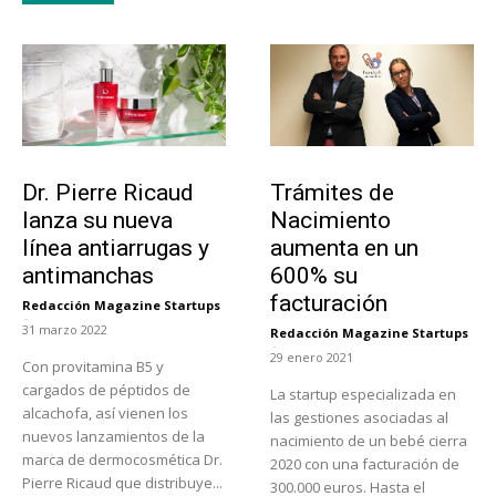
Tendencias
Tecnología
Dr. Pierre Ricaud
Trámites de
lanza su nueva
Nacimiento
línea antiarrugas y
aumenta en un
antimanchas
600% su
facturación
Redacción Magazine Startups
-
31 marzo 2022
Redacción Magazine Startups
-
29 enero 2021
Con provitamina B5 y
cargados de péptidos de
La startup especializada en
alcachofa, así vienen los
las gestiones asociadas al
nuevos lanzamientos de la
nacimiento de un bebé cierra
marca de dermocosmética Dr.
2020 con una facturación de
Pierre Ricaud que distribuye...
300.000 euros. Hasta el