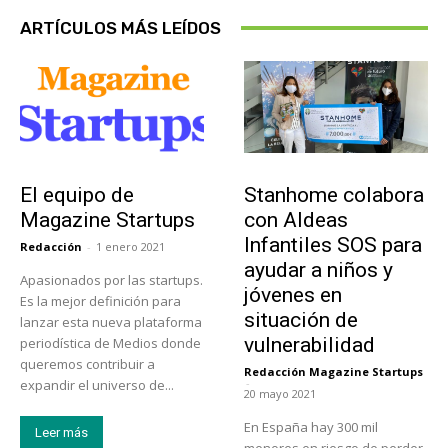
ARTÍCULOS MÁS LEÍDOS
Sobre Nosotros
Actualidad
El equipo de
Stanhome colabora
Magazine Startups
con Aldeas
Infantiles SOS para
Redacción
-
1 enero 2021
ayudar a niños y
Apasionados por las startups.
jóvenes en
Es la mejor definición para
situación de
lanzar esta nueva plataforma
vulnerabilidad
periodística de Medios donde
queremos contribuir a
Redacción Magazine Startups
-
expandir el universo de...
20 mayo 2021
En España hay 300 mil
Leer más
menores en riesgo de perder