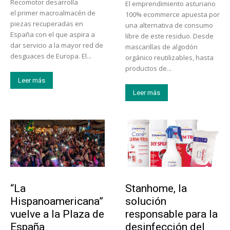
Recomotor desarrolla
El emprendimiento asturiano
el primer macroalmacén de
100% ecommerce apuesta por
piezas recuperadas en
una alternativa de consumo
España con el que aspira a
libre de este residuo. Desde
dar servicio a la mayor red de
mascarillas de algodón
desguaces de Europa. El...
orgánico reutilizables, hasta
productos de...
Leer más
Leer más
Actualidad
Tendencias
“La
Stanhome, la
Hispanoamericana”
solución
vuelve a la Plaza de
responsable para la
España
desinfección del