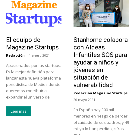
Sobre Nosotros
Actualidad
El equipo de
Stanhome colabora
Magazine Startups
con Aldeas
Infantiles SOS para
Redacción
-
1 enero 2021
ayudar a niños y
Apasionados por las startups.
jóvenes en
Es la mejor definición para
situación de
lanzar esta nueva plataforma
vulnerabilidad
periodística de Medios donde
queremos contribuir a
Redacción Magazine Startups
-
expandir el universo de...
20 mayo 2021
En España hay 300 mil
Leer más
menores en riesgo de perder
el cuidado de sus padres, y 49
mil ya lo han perdido, cifras