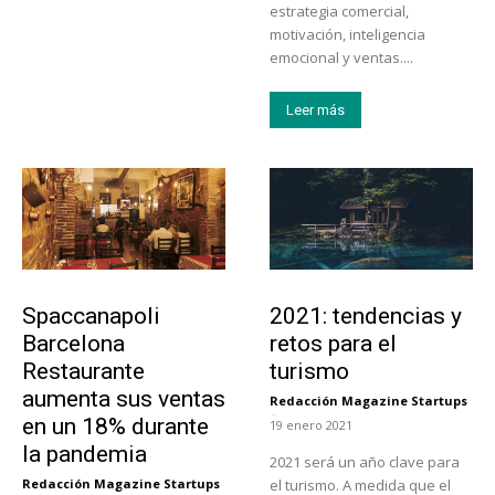
estrategia comercial,
motivación, inteligencia
emocional y ventas....
Leer más
Actualidad
Turismo
Spaccanapoli
2021: tendencias y
Barcelona
retos para el
Restaurante
turismo
aumenta sus ventas
Redacción Magazine Startups
-
en un 18% durante
19 enero 2021
la pandemia
2021 será un año clave para
Redacción Magazine Startups
el turismo. A medida que el