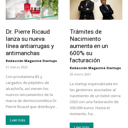
Tendencias
Tecnología
Dr. Pierre Ricaud
Trámites de
lanza su nueva
Nacimiento
línea antiarrugas y
aumenta en un
antimanchas
600% su
facturación
Redacción Magazine Startups
-
31 marzo 2022
Redacción Magazine Startups
-
29 enero 2021
Con provitamina B5 y
cargados de péptidos de
La startup especializada en
alcachofa, así vienen los
las gestiones asociadas al
nuevos lanzamientos de la
nacimiento de un bebé cierra
marca de dermocosmética Dr.
2020 con una facturación de
Pierre Ricaud que distribuye...
300.000 euros. Hasta el
momento, ha...
Leer más
Leer más