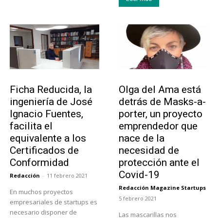
Emprendedores
Emprendedores
Ficha Reducida, la
Olga del Ama está
ingeniería de José
detrás de Masks-a-
Ignacio Fuentes,
porter, un proyecto
facilita el
emprendedor que
equivalente a los
nace de la
Certificados de
necesidad de
Conformidad
protección ante el
Covid-19
Redacción
-
11 febrero 2021
Redacción Magazine Startups
En muchos proyectos
-
5 febrero 2021
empresariales de startups es
necesario disponer de
Las mascarillas nos