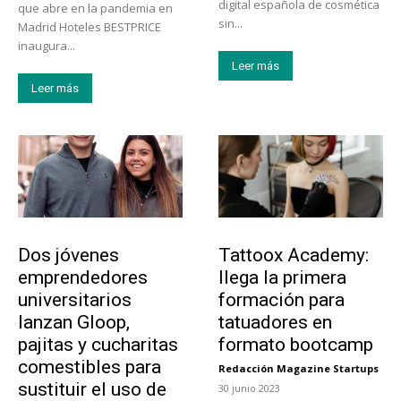
digital española de cosmética
que abre en la pandemia en
sin...
Madrid Hoteles BESTPRICE
inaugura...
Leer más
Leer más
Emprendedores
Educación
Dos jóvenes
Tattoox Academy:
emprendedores
llega la primera
universitarios
formación para
lanzan Gloop,
tatuadores en
pajitas y cucharitas
formato bootcamp
comestibles para
Redacción Magazine Startups
-
sustituir el uso de
30 junio 2023