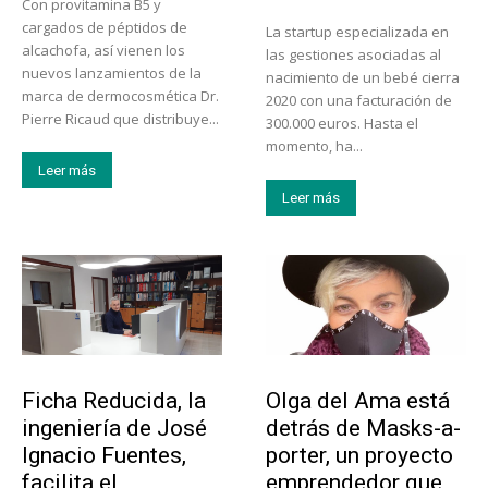
Con provitamina B5 y
cargados de péptidos de
La startup especializada en
alcachofa, así vienen los
las gestiones asociadas al
nuevos lanzamientos de la
nacimiento de un bebé cierra
marca de dermocosmética Dr.
2020 con una facturación de
Pierre Ricaud que distribuye...
300.000 euros. Hasta el
momento, ha...
Leer más
Leer más
Emprendedores
Emprendedores
Ficha Reducida, la
Olga del Ama está
ingeniería de José
detrás de Masks-a-
Ignacio Fuentes,
porter, un proyecto
facilita el
emprendedor que