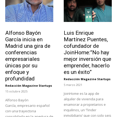
Emprendedores
Emprendedores
Alfonso Bayón
Luis Enrique
García inicia en
Martínez Puentes,
Madrid una gira de
cofundador de
conferencias
JoinHome:”No hay
empresariales
mejor inversión que
únicas por su
emprender, hacerlo
enfoque y
es un éxito”
profundidad
Redacción Magazine Startups
-
5 marzo 2021
Redacción Magazine Startups
-
15 octubre 2025
JoinHome es la app de
alquiler de vivienda para
Alfonso Bayón
enamorar a propietarios e
García, empresario español
inquilinos, un ‘Tinder
con una trayectoria
inmobiliario’ que con solo seis
consolidada en la apertura de