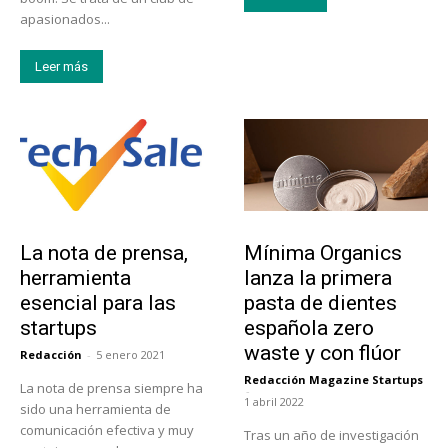
apasionados...
Leer más
Tendencias
Actualidad
La nota de prensa,
Mínima Organics
herramienta
lanza la primera
esencial para las
pasta de dientes
startups
española zero
waste y con flúor
Redacción
-
5 enero 2021
Redacción Magazine Startups
La nota de prensa siempre ha
-
1 abril 2022
sido una herramienta de
comunicación efectiva y muy
Tras un año de investigación