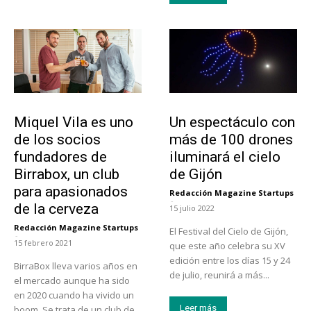
Emprendedores
Actualidad
Miquel Vila es uno
Un espectáculo con
de los socios
más de 100 drones
fundadores de
iluminará el cielo
Birrabox, un club
de Gijón
para apasionados
Redacción Magazine Startups
-
de la cerveza
15 julio 2022
Redacción Magazine Startups
El Festival del Cielo de Gijón,
-
15 febrero 2021
que este año celebra su XV
edición entre los días 15 y 24
BirraBox lleva varios años en
de julio, reunirá a más...
el mercado aunque ha sido
en 2020 cuando ha vivido un
Leer más
boom. Se trata de un club de