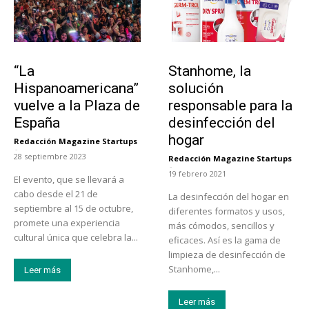
Actualidad
Tendencias
“La
Stanhome, la
Hispanoamericana”
solución
vuelve a la Plaza de
responsable para la
España
desinfección del
hogar
Redacción Magazine Startups
-
28 septiembre 2023
Redacción Magazine Startups
-
19 febrero 2021
El evento, que se llevará a
cabo desde el 21 de
La desinfección del hogar en
septiembre al 15 de octubre,
diferentes formatos y usos,
promete una experiencia
más cómodos, sencillos y
cultural única que celebra la...
eficaces. Así es la gama de
limpieza de desinfección de
Stanhome,...
Leer más
Leer más