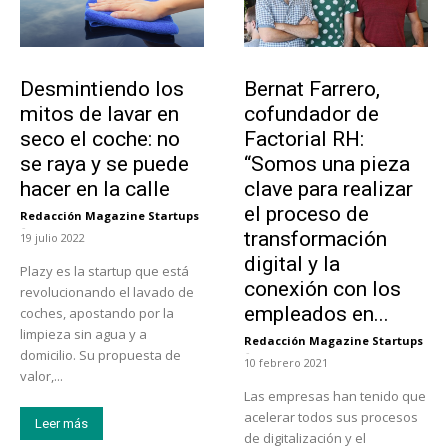
Tendencias
Emprendedores
Desmintiendo los
Bernat Farrero,
mitos de lavar en
cofundador de
seco el coche: no
Factorial RH:
se raya y se puede
“Somos una pieza
hacer en la calle
clave para realizar
el proceso de
Redacción Magazine Startups
-
transformación
19 julio 2022
digital y la
Plazy es la startup que está
conexión con los
revolucionando el lavado de
empleados en...
coches, apostando por la
limpieza sin agua y a
Redacción Magazine Startups
-
domicilio. Su propuesta de
10 febrero 2021
valor,...
Las empresas han tenido que
acelerar todos sus procesos
Leer más
de digitalización y el