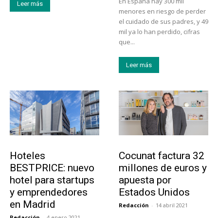
En España hay 300 mil
Leer más
menores en riesgo de perder
el cuidado de sus padres, y 49
mil ya lo han perdido, cifras
que...
Leer más
Turismo
Emprendedores
Hoteles
Cocunat factura 32
BESTPRICE: nuevo
millones de euros y
hotel para startups
apuesta por
y emprendedores
Estados Unidos
en Madrid
Redacción
-
14 abril 2021
Redacción
-
4 enero 2021