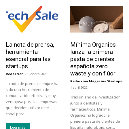
Tendencias
Actualidad
La nota de prensa,
Mínima Organics
herramienta
lanza la primera
esencial para las
pasta de dientes
startups
española zero
waste y con flúor
Redacción
-
5 enero 2021
Redacción Magazine Startups
La nota de prensa siempre ha
-
1 abril 2022
sido una herramienta de
comunicación efectiva y muy
Tras un año de investigación
ventajosa para las empresas
junto a dentistas y
que deciden utilizar este
farmacéuticos, Mínima
canal para...
Organics ha logrado la
primera pasta de dientes de
España natural, bio, con...
Leer más