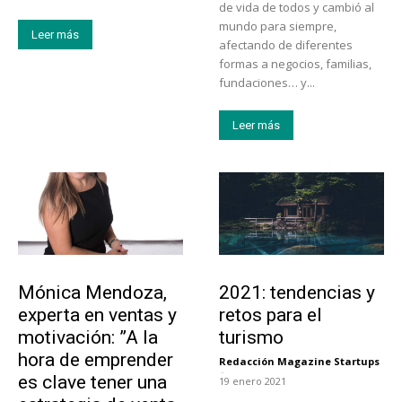
de vida de todos y cambió al
mundo para siempre,
Leer más
afectando de diferentes
formas a negocios, familias,
fundaciones… y...
Leer más
Emprendedores
Turismo
Mónica Mendoza,
2021: tendencias y
experta en ventas y
retos para el
motivación: ”A la
turismo
hora de emprender
Redacción Magazine Startups
-
es clave tener una
19 enero 2021