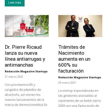
Leer más
Tendencias
Tecnología
Dr. Pierre Ricaud
Trámites de
lanza su nueva
Nacimiento
línea antiarrugas y
aumenta en un
antimanchas
600% su
facturación
Redacción Magazine Startups
-
31 marzo 2022
Redacción Magazine Startups
-
29 enero 2021
Con provitamina B5 y
cargados de péptidos de
La startup especializada en
alcachofa, así vienen los
las gestiones asociadas al
nuevos lanzamientos de la
nacimiento de un bebé cierra
marca de dermocosmética Dr.
2020 con una facturación de