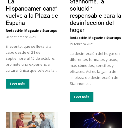
“La
Stanhome, la
Hispanoamericana”
solución
vuelve a la Plaza de
responsable para la
España
desinfección del
hogar
Redacción Magazine Startups
-
28 septiembre 2023
Redacción Magazine Startups
-
19 febrero 2021
El evento, que se llevará a
cabo desde el 21 de
La desinfección del hogar en
septiembre al 15 de octubre,
diferentes formatos y usos,
promete una experiencia
más cómodos, sencillos y
cultural única que celebra la...
eficaces. Así es la gama de
limpieza de desinfección de
Stanhome,...
Leer más
Leer más