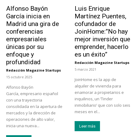
Emprendedores
Emprendedores
Alfonso Bayón
Luis Enrique
García inicia en
Martínez Puentes,
Madrid una gira de
cofundador de
conferencias
JoinHome:”No hay
empresariales
mejor inversión que
únicas por su
emprender, hacerlo
enfoque y
es un éxito”
profundidad
Redacción Magazine Startups
-
5 marzo 2021
Redacción Magazine Startups
-
15 octubre 2025
JoinHome es la app de
alquiler de vivienda para
Alfonso Bayón
enamorar a propietarios e
García, empresario español
inquilinos, un ‘Tinder
con una trayectoria
inmobiliario’ que con solo seis
consolidada en la apertura de
meses en el...
mercados y la dirección de
operaciones de alto valor,
inicia una nueva...
Leer más