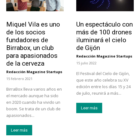
Emprendedores
Actualidad
Miquel Vila es uno
Un espectáculo con
de los socios
más de 100 drones
fundadores de
iluminará el cielo
Birrabox, un club
de Gijón
para apasionados
Redacción Magazine Startups
-
de la cerveza
15 julio 2022
Redacción Magazine Startups
El Festival del Cielo de Gijón,
-
15 febrero 2021
que este año celebra su XV
edición entre los días 15 y 24
BirraBox lleva varios años en
de julio, reunirá a más...
el mercado aunque ha sido
en 2020 cuando ha vivido un
Leer más
boom. Se trata de un club de
apasionados...
Leer más