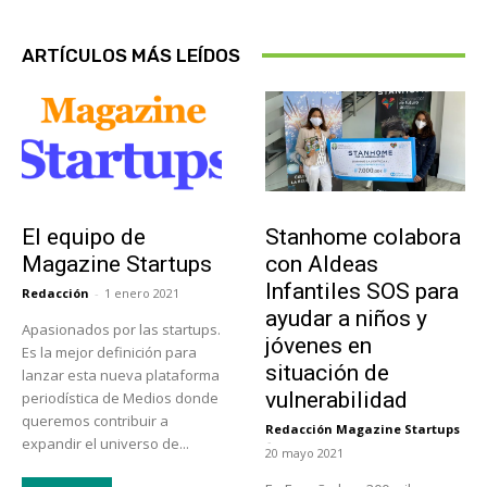
ARTÍCULOS MÁS LEÍDOS
Sobre Nosotros
Actualidad
El equipo de
Stanhome colabora
Magazine Startups
con Aldeas
Infantiles SOS para
Redacción
-
1 enero 2021
ayudar a niños y
Apasionados por las startups.
jóvenes en
Es la mejor definición para
situación de
lanzar esta nueva plataforma
vulnerabilidad
periodística de Medios donde
queremos contribuir a
Redacción Magazine Startups
-
expandir el universo de...
20 mayo 2021